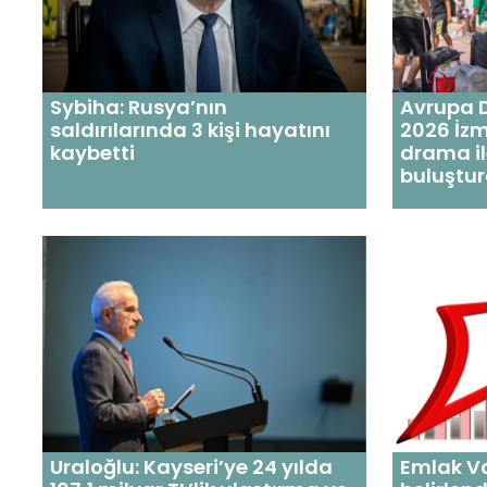
Sybiha: Rusya’nın
Avrupa 
saldırılarında 3 kişi hayatını
2026 İzm
kaybetti
drama ile
buluştu
Uraloğlu: Kayseri’ye 24 yılda
Emlak Va