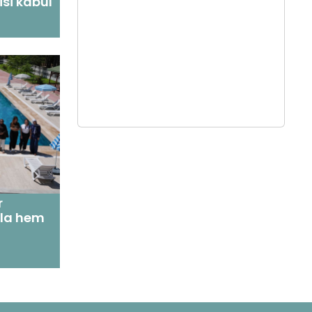
isi kabul
r
yla hem