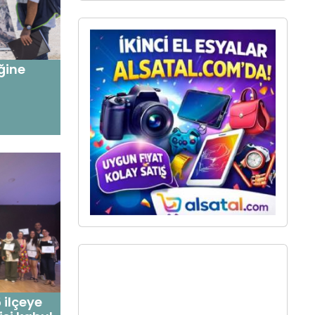
iğine
5 ilçeye