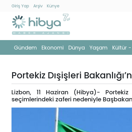
Giriş Yap
Arşiv
Künye
Ara
Gündem
Gündem
Ekonomi
Dünya
Yaşam
Kültür 
Ekonomi
Dünya
Portekiz Dışişleri Bakanlığı
Yaşam
Lizbon, 11 Haziran (Hibya)- Porteki
Kültür
seçimlerindeki zaferi nedeniyle Başbakan N
-
Sanat
Spor