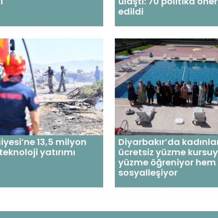
i
ulaştı: 70 politika öner
edildi
aiyesi’ne 13,5 milyon
Diyarbakır’da kadınla
teknoloji yatırımı
ücretsiz yüzme kursu
yüzme öğreniyor hem
sosyalleşiyor