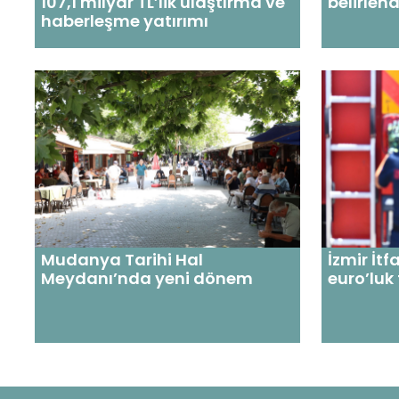
107,1 milyar TL’lik ulaştırma ve
belirlend
haberleşme yatırımı
Mudanya Tarihi Hal
İzmir İtf
Meydanı’nda yeni dönem
euro’luk 