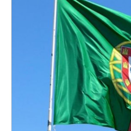
Teknoloji
Sektörel
Arşiv
Künye
Giriş
Yap