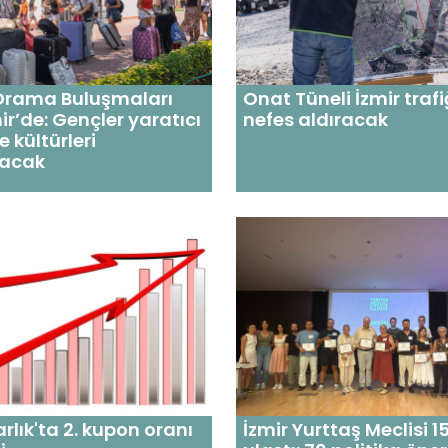
Drama Buluşmaları
Onat Tüneli İzmir traf
ir’de: Gençler yaratıcı
nefes aldıracak
 kültürleri
racak
rlık'ta 2. kupon oranı
İzmir Yurttaş Meclisi 1