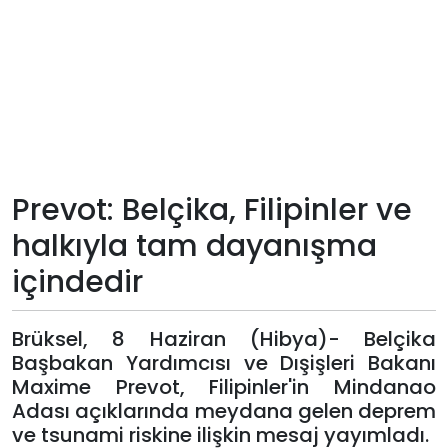
Teknoloji
Sektörel
Arşiv
Künye
Prevot: Belçika, Filipinler ve
halkıyla tam dayanışma
Giriş
içindedir
Yap
Brüksel, 8 Haziran (Hibya)- Belçika
Başbakan Yardımcısı ve Dışişleri Bakanı
Maxime Prevot, Filipinler'in Mindanao
Adası açıklarında meydana gelen deprem
ve tsunami riskine ilişkin mesaj yayımladı.