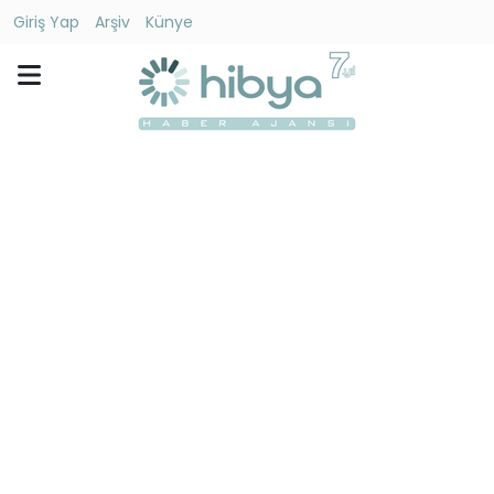
Giriş Yap
Arşiv
Künye
Ara
Gündem
Ekonomi
Dünya
Yaşam
Kültür
-
Sanat
Spor