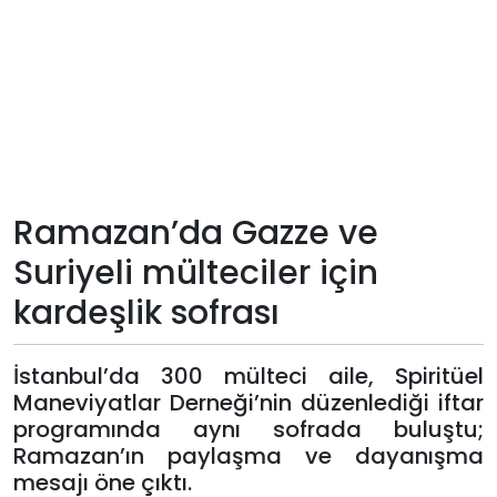
Teknoloji
Sektörel
Arşiv
Künye
Ramazan’da Gazze ve
Suriyeli mülteciler için
Giriş
kardeşlik sofrası
Yap
İstanbul’da 300 mülteci aile, Spiritüel
Maneviyatlar Derneği’nin düzenlediği iftar
programında aynı sofrada buluştu;
Ramazan’ın paylaşma ve dayanışma
mesajı öne çıktı.