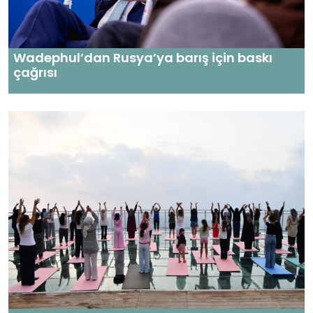
Wadephul’dan Rusya’ya barış için baskı
çağrısı