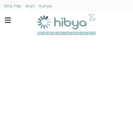
Giriş Yap
Arşiv
Künye
Ara
Gündem
Ekonomi
Dünya
Yaşam
Kültür
-
Sanat
Spor