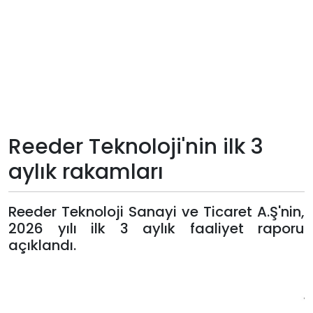
Teknoloji
Sektörel
Arşiv
Künye
Reeder Teknoloji'nin ilk 3
aylık rakamları
Giriş
Yap
Reeder Teknoloji Sanayi ve Ticaret A.Ş'nin,
2026 yılı ilk 3 aylık faaliyet raporu
açıklandı.