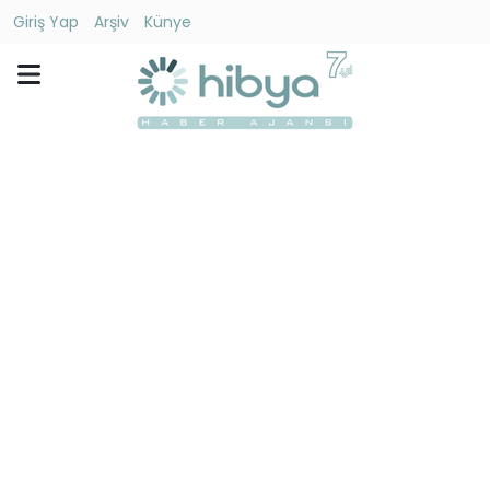
Giriş Yap
Arşiv
Künye
Ara
Gündem
Ekonomi
Dünya
Yaşam
Kültür
-
Sanat
Spor