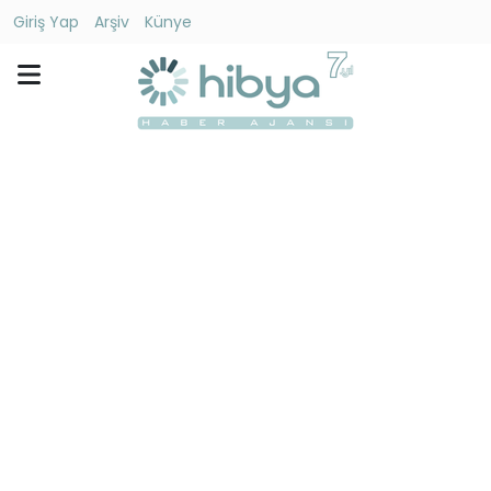
Giriş Yap
Arşiv
Künye
Ara
Gündem
Ekonomi
Dünya
Yaşam
Kültür
-
Sanat
Spor