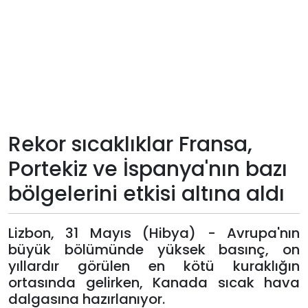
Teknoloji
Sektörel
Arşiv
Künye
Rekor sıcaklıklar Fransa,
Portekiz ve İspanya'nın bazı
Giriş
bölgelerini etkisi altına aldı
Yap
Lizbon, 31 Mayıs (Hibya) - Avrupa'nın
büyük bölümünde yüksek basınç, on
yıllardır görülen en kötü kuraklığın
ortasında gelirken, Kanada sıcak hava
dalgasına hazırlanıyor.