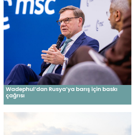
Wadephul’dan Rusya’ya barış için baskı
çağrısı