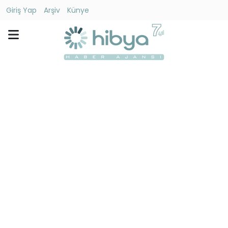
Giriş Yap
Arşiv
Künye
Ara
Gündem
Ekonomi
Dünya
Yaşam
Kültür
-
Sanat
Spor