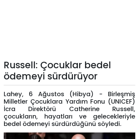
Teknoloji
Sektörel
Arşiv
Künye
Russell: Çocuklar bedel
ödemeyi sürdürüyor
Giriş
Yap
Lahey, 6 Ağustos (Hibya) - Birleşmiş
Milletler Çocuklara Yardım Fonu (UNICEF)
İcra Direktörü Catherine Russell,
çocukların, hayatları ve gelecekleriyle
bedel ödemeyi sürdürdüğünü söyledi.