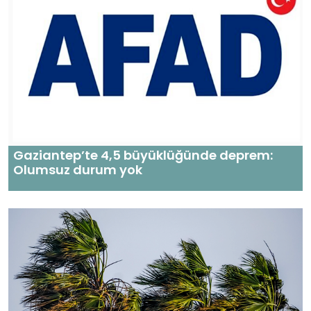
Gaziantep’te 4,5 büyüklüğünde deprem:
Olumsuz durum yok