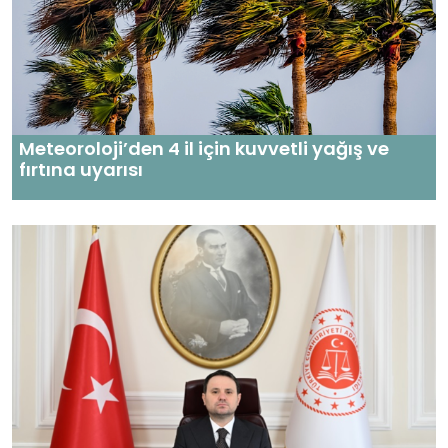
Meteoroloji’den 4 il için kuvvetli yağış ve
fırtına uyarısı