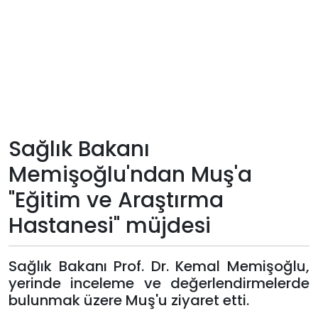
Teknoloji
Sektörel
Arşiv
Künye
Sağlık Bakanı
Memişoğlu'ndan Muş'a
Giriş
"Eğitim ve Araştırma
Yap
Hastanesi" müjdesi
Sağlık Bakanı Prof. Dr. Kemal Memişoğlu,
yerinde inceleme ve değerlendirmelerde
bulunmak üzere Muş'u ziyaret etti.