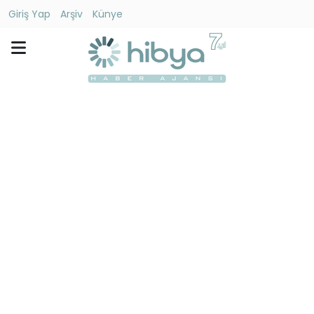
Giriş Yap
Arşiv
Künye
Ara
Gündem
Ekonomi
Dünya
Yaşam
Kültür
-
Sanat
Spor