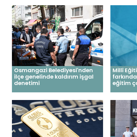
Osmangazi Belediyesi'nden
Millî Eği
ilçe genelinde kaldırım işgal
farkındal
denetimi
eğitim ç