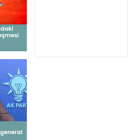
ndaki
leşmesi
 general