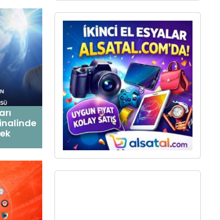
arı
inalinde
cek