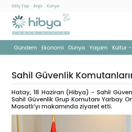
Giriş Yap
Arşiv
Künye
Ara
Gündem
Gündem
Ekonomi
Dünya
Yaşam
Kültür 
Ekonomi
Dünya
Sahil Güvenlik Komutanların
Yaşam
Hatay, 18 Haziran (Hibya) - Sahil Güven
Kültür
Sahil Güvenlik Grup Komutanı Yarbay Onu
-
Masatlı’yı makamında ziyaret etti.
Sanat
Spor