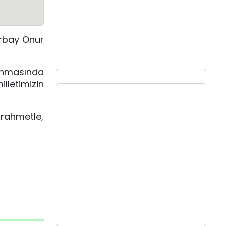
arbay Onur
anmasında
lletimizin
 rahmetle,