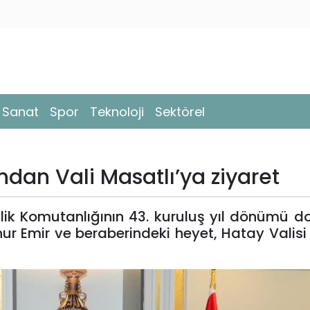
- Sanat
Spor
Teknoloji
Sektörel
dan Vali Masatlı’ya ziyaret
lik Komutanlığının 43. kuruluş yıl dönümü do
r Emir ve beraberindeki heyet, Hatay Valis