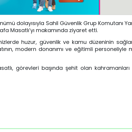
 dönümü dolayısıyla Sahil Güvenlik Grup Komutanı Y
afa Masatlı’yı makamında ziyaret etti.
nizlerde huzur, güvenlik ve kamu düzeninin sağl
ının, modern donanımı ve eğitimli personeliyle mi
satlı, görevleri başında şehit olan kahramanları