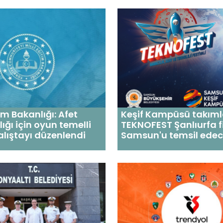
tim Bakanlığı: Afet
Keşif Kampüsü takıml
ığı için oyun temelli
TEKNOFEST Şanlıurfa f
alıştayı düzenlendi
Samsun'u temsil ede