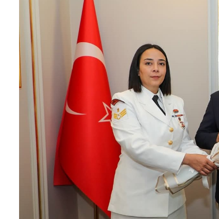
Teknoloji
Sektörel
Arşiv
Künye
Giriş
Yap