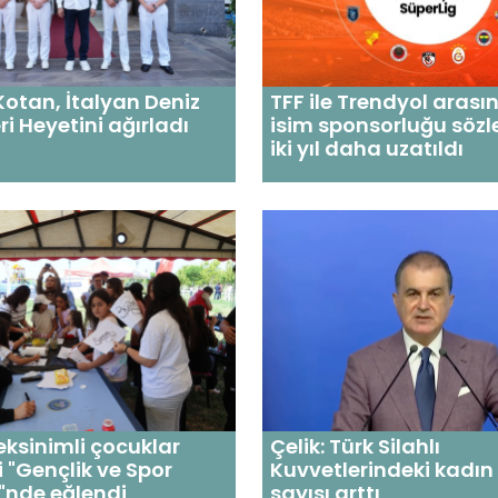
otan, İtalyan Deniz
TFF ile Trendyol arası
ri Heyetini ağırladı
isim sponsorluğu söz
iki yıl daha uzatıldı
eksinimli çocuklar
Çelik: Türk Silahlı
 "Gençlik ve Spor
Kuvvetlerindeki kadın
i"nde eğlendi
sayısı arttı