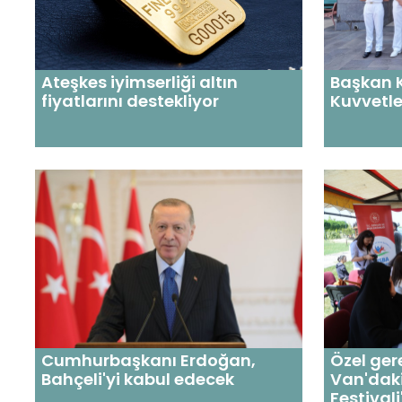
Ateşkes iyimserliği altın
Başkan K
fiyatlarını destekliyor
Kuvvetle
Cumhurbaşkanı Erdoğan,
Özel ger
Bahçeli'yi kabul edecek
Van'daki
Festival