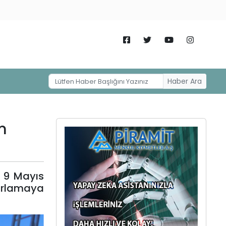
Haber Ara
m
e 9 Mayıs
ağırlamaya