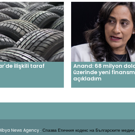
de ilişkili taraf
Anand: 68 milyon dola
üzerinde yeni finans
açıkladım
| Hibya News Agency :
Спазва Етичния кодекс на Българските медии.