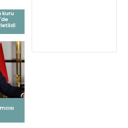
 kuru
'de
etildi
mcısı
k