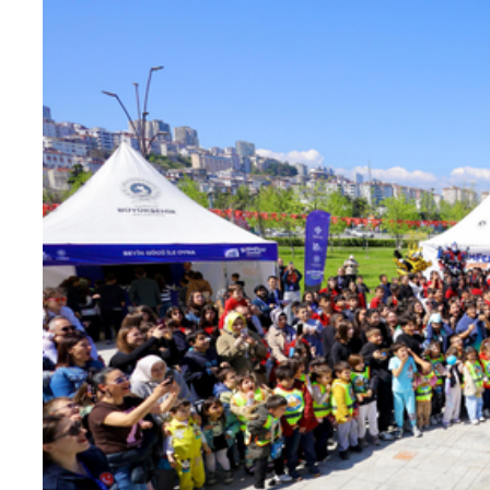
Teknoloji
Sektörel
Arşiv
Künye
Giriş
Yap