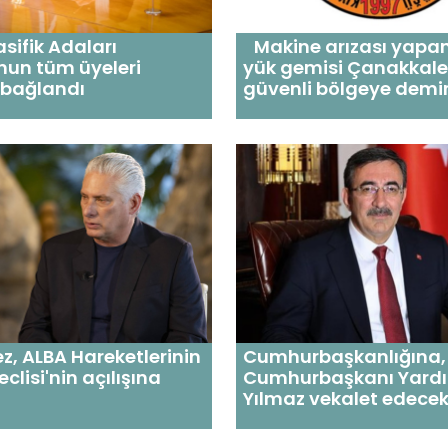
sifik Adaları
Makine arızası yapan
nun tüm üyeleri
yük gemisi Çanakkale
e bağlandı
güvenli bölgeye demirl
, ALBA Hareketlerinin
Cumhurbaşkanlığına,
eclisi'nin açılışına
Cumhurbaşkanı Yardı
Yılmaz vekalet edece