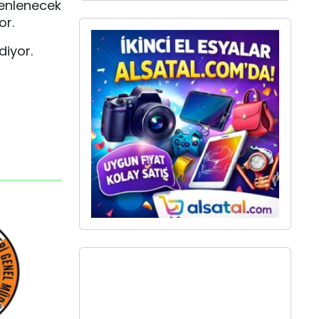
zenlenecek
or.
diyor.