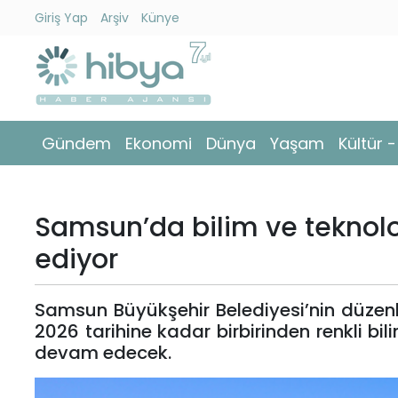
Giriş Yap
Arşiv
Künye
Ara
Gündem
Gündem
Ekonomi
Dünya
Yaşam
Kültür 
Ekonomi
Dünya
Samsun’da bilim ve teknoloj
Yaşam
ediyor
Kültür
Samsun Büyükşehir Belediyesi’nin düzenle
-
2026 tarihine kadar birbirinden renkli bili
Sanat
devam edecek.
Spor