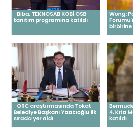
Biba, TEKNOSAB KOBİ OSB
Wong: Pa
tanıtım programına katıldı
Forumu'
birbirin
ORC araştırmasında Tokat
Bermudez
Belediye Başkanı Yazıcıoğlu ilk
4. Kıta M
sırada yer aldı
katıldı