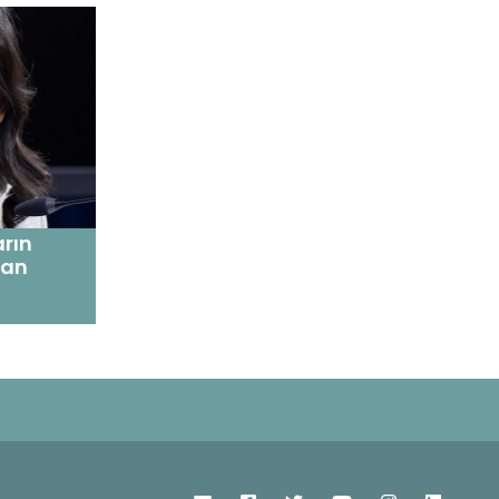
rın
man