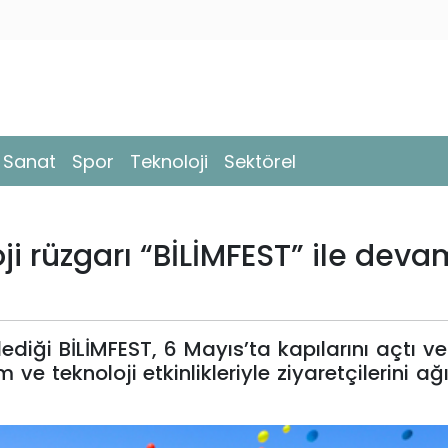
- Sanat
Spor
Teknoloji
Sektörel
i rüzgarı “BİLİMFEST” ile deva
diği BİLİMFEST, 6 Mayıs’ta kapılarını açtı v
m ve teknoloji etkinlikleriyle ziyaretçilerini 