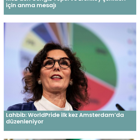
için anma mesajı
Lahbib: WorldPride ilk kez Amsterdam’da
düzenleniyor