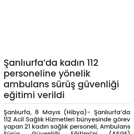
Teknoloji
Sektörel
Arşiv
Künye
Şanlıurfa’da kadın 112
personeline yönelik
Giriş
ambulans sürüş güvenliği
Yap
eğitimi verildi
Şanlıurfa, 8 Mayıs (Hibya)- Şanlıurfa’da
112 Acil Sağlık Hizmetleri bünyesinde görev
yapan 21 kadın sağlık personeli, Ambulans
Sürüş Güvenliği Eğitimi’ni (ASGE)