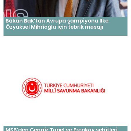
Bakan Bak’tan Avrupa şampiyonu İlke
Özyüksel Mihrioğlu için tebrik mesajı
MSB’den Cengiz Topel ve Erenköy şehitleri