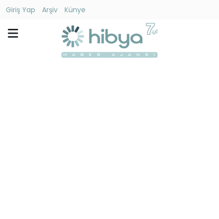
Giriş Yap
Arşiv
Künye
Ara
Gündem
Ekonomi
Dünya
Yaşam
Kültür
-
Sanat
Spor