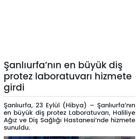
Teknoloji
Sektörel
Arşiv
Künye
Şanlıurfa’nın en büyük diş
protez laboratuvarı hizmete
Giriş
girdi
Yap
Şanlıurfa, 23 Eylül (Hibya) – Şanlıurfa’nın
en büyük diş protez Laboratuvarı, Haliliye
Ağız ve Diş Sağlığı Hastanesi’nde hizmete
sunuldu.