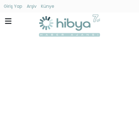
Giriş Yap
Arşiv
Künye
Ara
Gündem
Ekonomi
Dünya
Yaşam
Kültür
-
Sanat
Spor