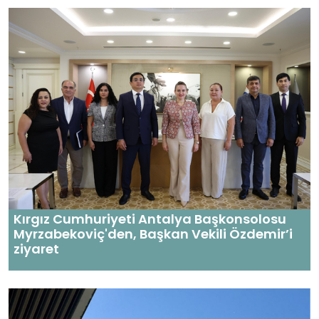
Kırgız Cumhuriyeti Antalya Başkonsolosu
Myrzabekoviç'den, Başkan Vekili Özdemir’i
ziyaret