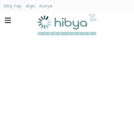
Giriş Yap
Arşiv
Künye
Ara
Gündem
Ekonomi
Dünya
Yaşam
Kültür
-
Sanat
Spor