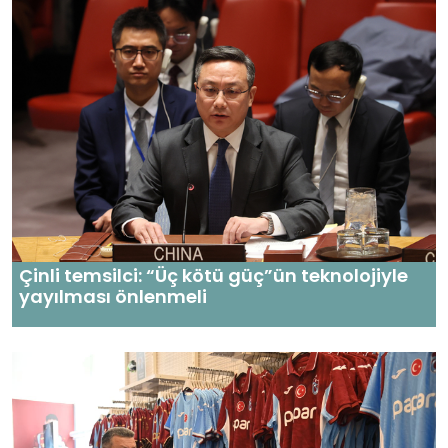
Çinli temsilci: “Üç kötü güç”ün teknolojiyle
yayılması önlenmeli