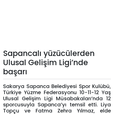
Teknoloji
Sektörel
Arşiv
Künye
Sapancalı yüzücülerden
Ulusal Gelişim Ligi’nde
Giriş
başarı
Yap
Sakarya Sapanca Belediyesi Spor Kulübü,
Türkiye Yüzme Federasyonu 10-11-12 Yaş
Ulusal Gelişim Ligi Müsabakaları’nda 12
sporcusuyla Sapanca’yı temsil etti. Liya
Topçu ve Fatma Zehra Yılmaz, elde