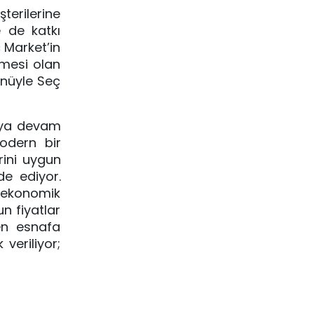
terilerine
e de katkı
ç Market’in
tmesi olan
önüyle Seç
maya devam
odern bir
rini uygun
de ediyor.
e ekonomik
n fiyatlar
en esnafa
veriliyor;