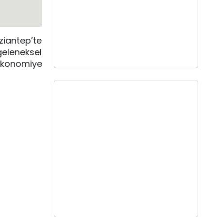
ziantep’te
geleneksel
ekonomiye