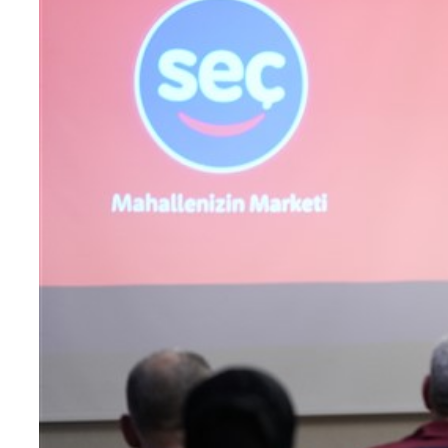
Teknoloji
Sektörel
Arşiv
Künye
Giriş
Yap