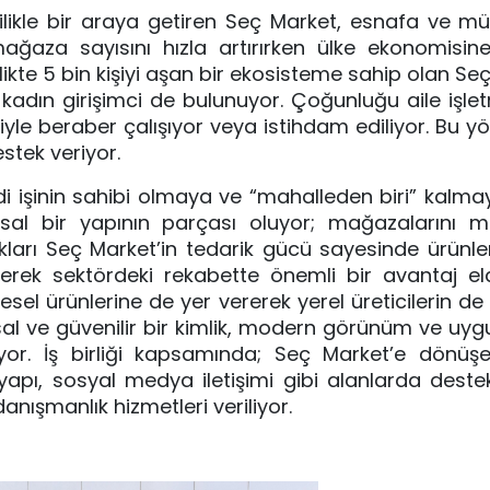
ikle bir araya getiren Seç Market, esnafa ve müş
mağaza sayısını hızla artırırken ülke ekonomisin
likte 5 bin kişiyi aşan bir ekosisteme sahip olan Se
kadın girişimci de bulunuyor. Çoğunluğu aile işle
yle beraber çalışıyor veya istihdam ediliyor. Bu y
stek veriyor.
ndi işinin sahibi olmaya ve “mahalleden biri” kal
sal bir yapının parçası oluyor; mağazalarını m
kları Seç Market’in tedarik gücü sayesinde ürünle
ederek sektördeki rekabette önemli bir avantaj el
resel ürünlerine de yer vererek yerel üreticilerin d
l ve güvenilir bir kimlik, modern görünüm ve uygu
yor. İş birliği kapsamında; Seç Market’e dönüş
tyapı, sosyal medya iletişimi gibi alanlarda destek 
nışmanlık hizmetleri veriliyor.