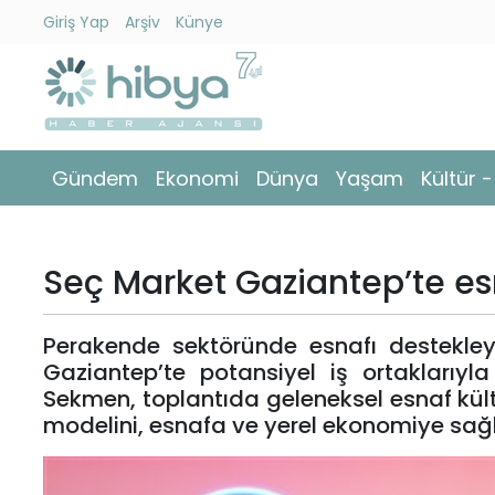
Giriş Yap
Arşiv
Künye
Ara
Gündem
Gündem
Ekonomi
Dünya
Yaşam
Kültür 
Ekonomi
Dünya
Seç Market Gaziantep’te es
Yaşam
Perakende sektöründe esnafı destekley
Kültür
Gaziantep’te potansiyel iş ortaklarıy
-
Sekmen, toplantıda geleneksel esnaf kül
Sanat
modelini, esnafa ve yerel ekonomiye sağla
Spor