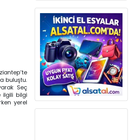
iantep’te
a buluştu.
ayarak Seç
gili bilgi
rken yerel