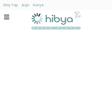
Giriş Yap
Arşiv
Künye
Ara
Gündem
Ekonomi
Dünya
Yaşam
Kültür
-
Sanat
Spor