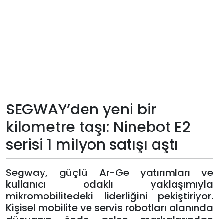
Teknoloji
Sektörel
Arşiv
Künye
SEGWAY’den yeni bir
Giriş
kilometre taşı: Ninebot E2
Yap
serisi 1 milyon satışı aştı
Segway, güçlü Ar-Ge yatırımları ve
kullanıcı odaklı yaklaşımıyla
mikromobilitedeki liderliğini pekiştiriyor.
Kişisel mobilite ve servis robotları alanında