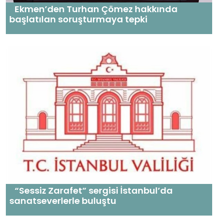
Ekmen’den Turhan Çömez hakkında
başlatılan soruşturmaya tepki
“Sessiz Zarafet” sergisi İstanbul’da
sanatseverlerle buluştu