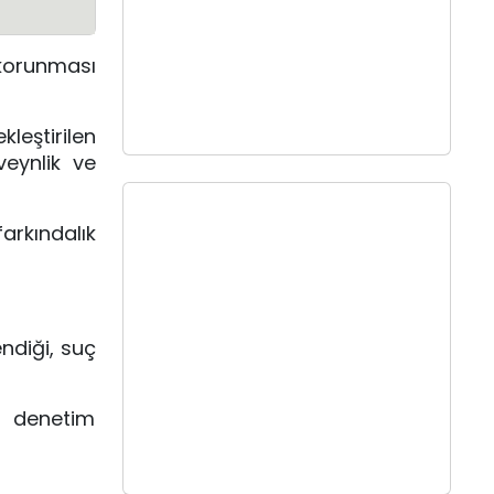
 korunması
leştirilen
veynlik ve
arkındalık
endiği, suç
e denetim