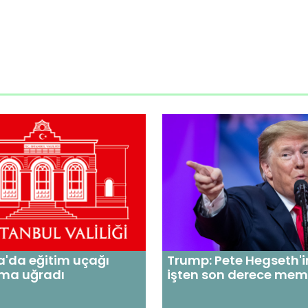
'da eğitim uçağı
Trump: Pete Hegseth'i
ıma uğradı
işten son derece m