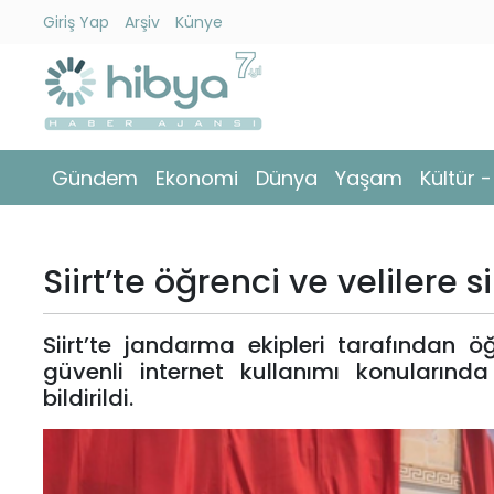
Giriş Yap
Arşiv
Künye
Ara
Gündem
Gündem
Ekonomi
Dünya
Yaşam
Kültür 
Ekonomi
Dünya
Siirt’te öğrenci ve velilere 
Yaşam
Siirt’te jandarma ekipleri tarafından öğr
Kültür
güvenli internet kullanımı konularında 
-
bildirildi.
Sanat
Spor