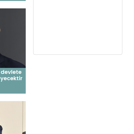
 devlete
ecektir