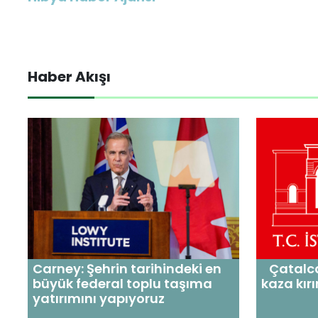
Haber Akışı
Carney: Şehrin tarihindeki en
Çatalca
büyük federal toplu taşıma
kaza kır
yatırımını yapıyoruz