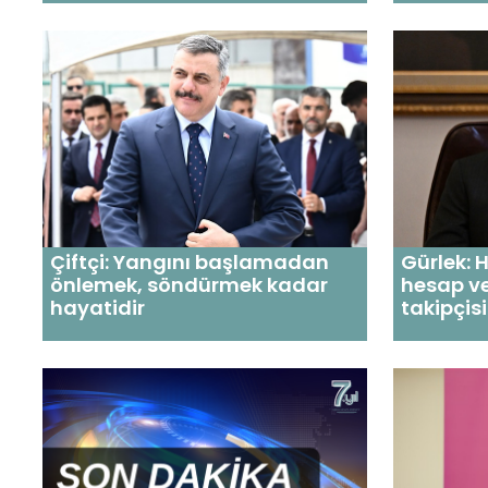
Çiftçi: Yangını başlamadan
Gürlek: 
önlemek, söndürmek kadar
hesap ve
hayatidir
takipçis