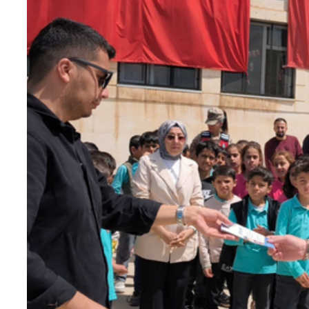
Teknoloji
Sektörel
Arşiv
Künye
Giriş
Yap