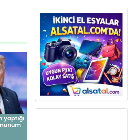
n yaptığı
emnunum