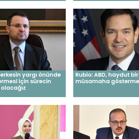
Herkesin yargı önünde
Rubio: ABD, haydut bir
rmesi için sürecin
müsamaha göstermey
i olacağız