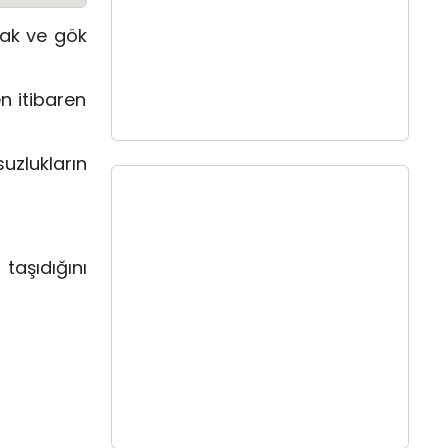
nak ve gök
n itibaren
uzlukların
taşıdığını