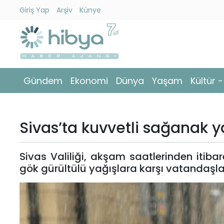
Giriş Yap
Arşiv
Künye
Ara
Gündem
Gündem
Ekonomi
Dünya
Yaşam
Kültür 
Ekonomi
Dünya
Sivas’ta kuvvetli sağanak y
Yaşam
Sivas Valiliği, akşam saatlerinden itib
Kültür
gök gürültülü yağışlara karşı vatandaşları 
-
Sanat
Spor