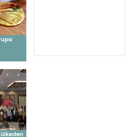
rupa
6 ülkeden