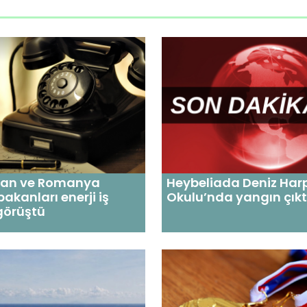
tan ve Romanya
Heybeliada Deniz Har
 bakanları enerji iş
Okulu’nda yangın çıkt
 görüştü