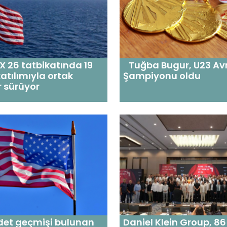
 26 tatbikatında 19
Tuğba Bugur, U23 Av
katılımıyla ortak
Şampiyonu oldu
r sürüyor
det geçmişi bulunan
Daniel Klein Group, 8