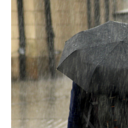
Teknoloji
Sektörel
Arşiv
Künye
Giriş
Yap