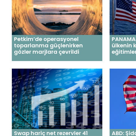
Petkim’de operasyonel
PANAMAX
toparlanma güçlenirken
ülkenin 
gözler marjlara çevrildi
eğitimle
Swap hariç net rezervler 41
ABD: Şid