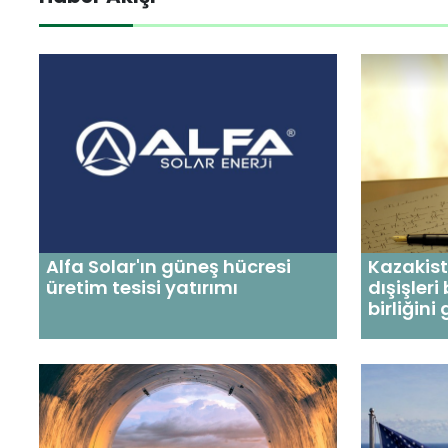
Alfa Solar'ın güneş hücresi
Kazakis
üretim tesisi yatırımı
dışişleri
birliğini