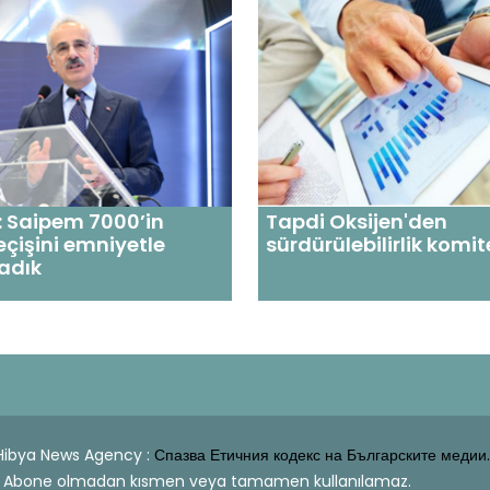
: Saipem 7000’in
Tapdi Oksijen'den
çişini emniyetle
sürdürülebilirlik komit
adık
| Hibya News Agency :
Спазва Етичния кодекс на Българските медии.
dahi Abone olmadan kısmen veya tamamen kullanılamaz.