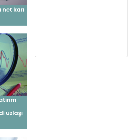
 net karı
atırım
i uzlaşı