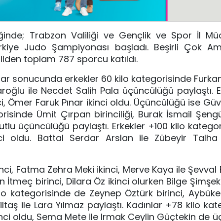
ğinde; Trabzon Valiliği ve Gençlik ve Spor İl Mü
rkiye Judo Şampiyonası başladı. Beşirli Çok Am
ilden toplam 787 sporcu katıldı.
 sonucunda erkekler 60 kilo kategorisinde Furkan
aroğlu ile Necdet Salih Pala üçüncülüğü paylaştı. E
i, Ömer Faruk Pınar ikinci oldu. Üçüncülüğü ise Güve
isinde Ümit Çırpan birinciliği, Burak İsmail Şengür 
tlu üçüncülüğü paylaştı. Erkekler +100 kilo kategor
i oldu. Battal Serdar Arslan ile Zübeyir Talha
inci, Fatma Zehra Meki ikinci, Merve Kaya ile Şevva
 İtmeç birinci, Dilara Öz ikinci olurken Bilge Şimşe
ilo kategorisinde de Zeynep Öztürk birinci, Aybüke 
aş ile Lara Yılmaz paylaştı. Kadınlar +78 kilo kat
ikinci oldu, Sema Mete ile Irmak Ceylin Güçtekin de 