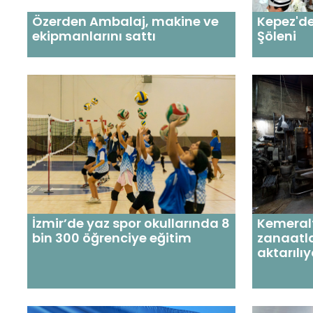
Özerden Ambalaj, makine ve
Kepez'd
ekipmanlarını sattı
Şöleni
İzmir’de yaz spor okullarında 8
Kemeralt
bin 300 öğrenciye eğitim
zanaatla
aktarılıy