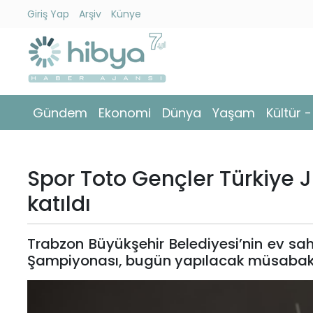
Giriş Yap
Arşiv
Künye
Ara
Gündem
Gündem
Ekonomi
Dünya
Yaşam
Kültür 
Ekonomi
Dünya
Spor Toto Gençler Türkiye
Yaşam
katıldı
Kültür
Trabzon Büyükşehir Belediyesi’nin ev sa
-
Şampiyonası, bugün yapılacak müsaba
Sanat
Spor