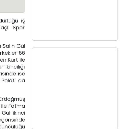
dürlüğü iş
açlı Spor
 Salih Gül
rkekler 66
n Kurt ile
ikinciliği
isinde ise
 Polat da
l Erdoğmuş
k ile Fatma
Gül ikinci
egorisinde
üçüncülüğü