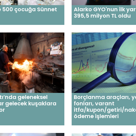
e 500 çocuğa Sünnet
Alarko GYO'nun ilk yarı
395,5 milyon TL oldu
ı’nda geleneksel
Borçlanma araçları, y
r gelecek kuşaklara
fonları, varant
or
itfa/kupon/getiri/nakd
ödeme işlemleri