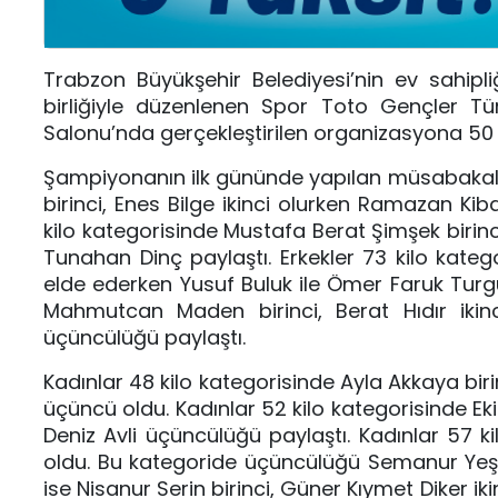
Trabzon Büyükşehir Belediyesi’nin ev sahipli
birliğiyle düzenlenen Spor Toto Gençler Tü
Salonu’nda gerçekleştirilen organizasyona 50 
Şampiyonanın ilk gününde yapılan müsabakalar
birinci, Enes Bilge ikinci olurken Ramazan Kib
kilo kategorisinde Mustafa Berat Şimşek birinc
Tunahan Dinç paylaştı. Erkekler 73 kilo kategor
elde ederken Yusuf Buluk ile Ömer Faruk Turgu
Mahmutcan Maden birinci, Berat Hıdır ikinc
üçüncülüğü paylaştı.
Kadınlar 48 kilo kategorisinde Ayla Akkaya bir
üçüncü oldu. Kadınlar 52 kilo kategorisinde Ekin
Deniz Avli üçüncülüğü paylaştı. Kadınlar 57 k
oldu. Bu kategoride üçüncülüğü Semanur Yeşilt
ise Nisanur Serin birinci, Güner Kıymet Diker 