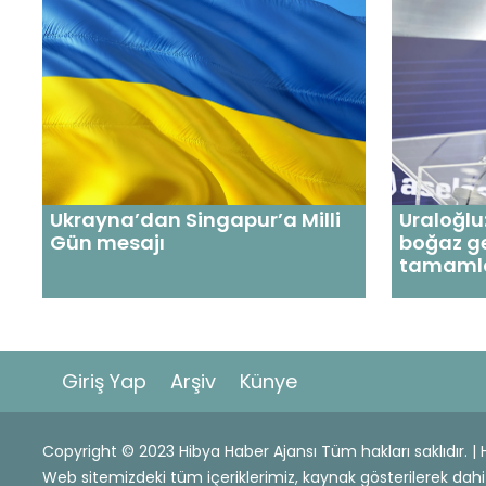
Ukrayna’dan Singapur’a Milli
Uraloğlu
Gün mesajı
boğaz ge
tamaml
Giriş Yap
Arşiv
Künye
Copyright © 2023 Hibya Haber Ajansı Tüm hakları saklıdır. 
Web sitemizdeki tüm içeriklerimiz, kaynak gösterilerek 