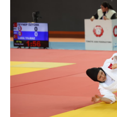
Teknoloji
Sektörel
Arşiv
Künye
Giriş
Yap