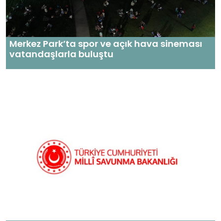
Merkez Park’ta spor ve açık hava sineması
vatandaşlarla buluştu