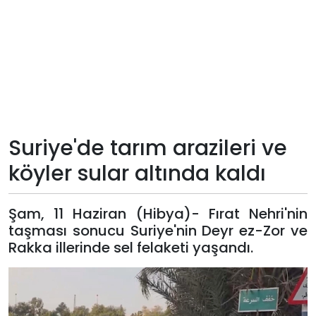
Teknoloji
Sektörel
Arşiv
Künye
Suriye'de tarım arazileri ve
köyler sular altında kaldı
Giriş
Yap
Şam, 11 Haziran (Hibya)- Fırat Nehri'nin
taşması sonucu Suriye'nin Deyr ez-Zor ve
Rakka illerinde sel felaketi yaşandı.