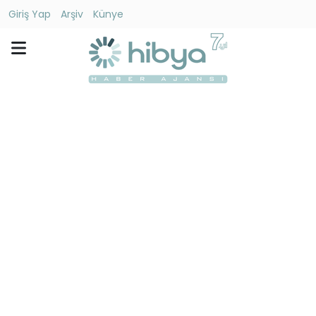
Giriş Yap
Arşiv
Künye
Ara
Gündem
Ekonomi
Dünya
Yaşam
Kültür
-
Sanat
Spor