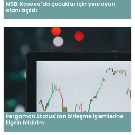
MSB: Kosova’da çocuklar için yeni oyun
alanı açıldı
Pergamon Status'tan birleşme işlemlerine
ilişkin bildirim