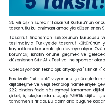
35 yılı aşkın süredir ‘Tasarruf Kültürü’nün ön
tasarruflu kullanılması amacıyla düzenlenen Sıfı
Tasarruf finansman sektörünün kurucusu ve 
teslimatıyla Türkiye’de tasarruf kültürünün
kaynaklarını korumak için devreye alıyor. Özü
korumak, israfın önüne geçmek ve gelecek 
düzenlenen Sıfır Atık Festivali’ne sponsor olara
Operasyondan teknolojik altyapıya "sıfır atık
Festivalin “sıfır atık” vizyonunu iş süreçlerini
dijitalleşme ve yeşil teknoloji hamleleriyle ç
222 binden fazla sözleşmeyi tamamen dijital
şirket, iş akışlarında ulaştığı %98’lik dijital
tamamen sıfırladı. Bu adımlarla bugüne kadar 