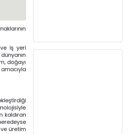
aklarının 
e iş yeri 
 dünyanın 
m, doğayı 
amacıyla 
leştirdiği 
lojisiyle 
 kaldıran 
 neredeyse 
ve üretim 