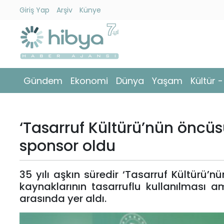
Giriş Yap
Arşiv
Künye
Ara
Gündem
Gündem
Ekonomi
Dünya
Yaşam
Kültür 
Ekonomi
Dünya
‘Tasarruf Kültürü’nün öncüsü
Yaşam
sponsor oldu
Kültür
35 yılı aşkın süredir ‘Tasarruf Kültürü
-
kaynaklarının tasarruflu kullanılması am
Sanat
arasında yer aldı.
Spor