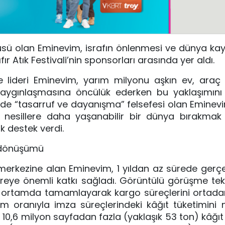
cüsü olan Eminevim, israfın önlenmesi ve dünya kayn
r Atık Festivali’nin sponsorları arasında yer aldı.
lideri Eminevim, yarım milyonu aşkın ev, araç v
 yaygınlaşmasına öncülük ederken bu yaklaşımını
nde “tasarruf ve dayanışma” felsefesi olan Eminevi
nesillere daha yaşanabilir bir dünya bırakmak 
k destek verdi.
" dönüşümü
n merkezine alan Eminevim, 1 yıldan az sürede gerçek
evreye önemli katkı sağladı. Görüntülü görüşme tekno
 ortamda tamamlayarak kargo süreçlerini ortadan
 işlem oranıyla imza süreçlerindeki kâğıt tüketimini
10,6 milyon sayfadan fazla (yaklaşık 53 ton) kâğıt 