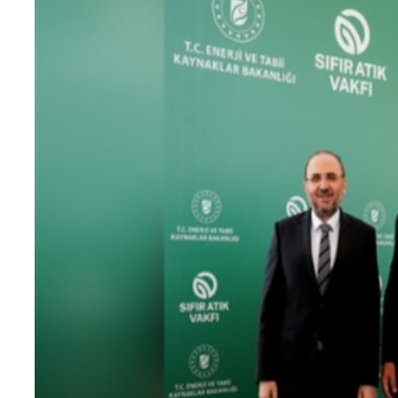
Teknoloji
Sektörel
Arşiv
Künye
Giriş
Yap