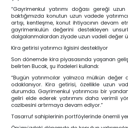
“Gayrimenkul yatırımı doğası gereği uzun v
baktığımızda konutun uzun vadede yatırımcı
artışı, kentleşme, konut ihtiyacının devam et
gayrimenkulün değerini destekleyen unsur
dalgalanmalardan ziyade uzun vadeli değer ü
Kira getirisi yatırımcı ilgisini destekliyor
Son dönemde kira piyasasında yaşanan gelişmel
belirten Bucak, şu ifadeleri kullandı:
“Bugün yatırımcılar yalnızca mülkün değer a
odaklanıyor. Kira getirisi, özellikle uzun va
durumda. Gayrimenkul yatırımcısı bir yandan
geliri elde ederek yatırımını daha verimli y
cazibesini artırmaya devam ediyor.”
Tasarruf sahiplerinin portföylerinde önemli
Önümüzdeki dönemde de konutun yatırımcıların