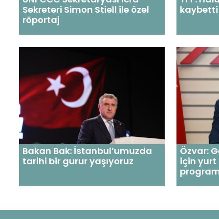
Sekreteri Simon Stiell ile özel
kaybetti
röportaj
Bakan Bak: İstanbul’umuzda
Özvar: 
tarihi bir gurur yaşıyoruz
için yurt
programı