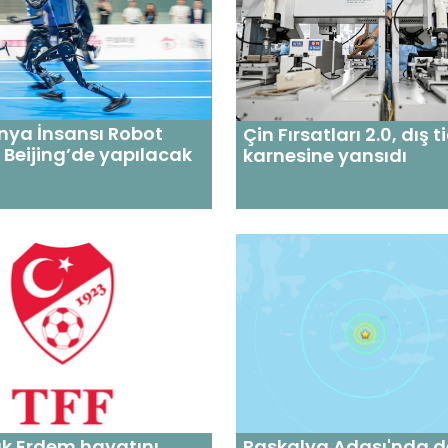
ünya İnsansı Robot
Çin Fırsatları 2.0, dış t
 Beijing’de yapılacak
karnesine yansıdı
uk Erdem hayatını
Paskalya Adası'nda 