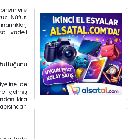
dönemlere
uz. Nüfus
inamikler,
sa vadeli
 tuttuğunu
iyeline de
ine gelmiş
andan kira
 açısından
ğini ifade