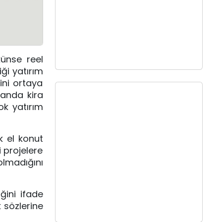
künse reel
ği yatırım
ini ortaya
manda kira
çok yatırım
k el konut
 projelere
olmadığını
ğini ifade
 sözlerine