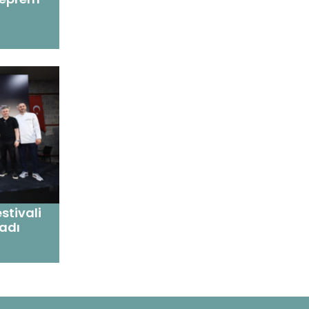
stivali
ladı