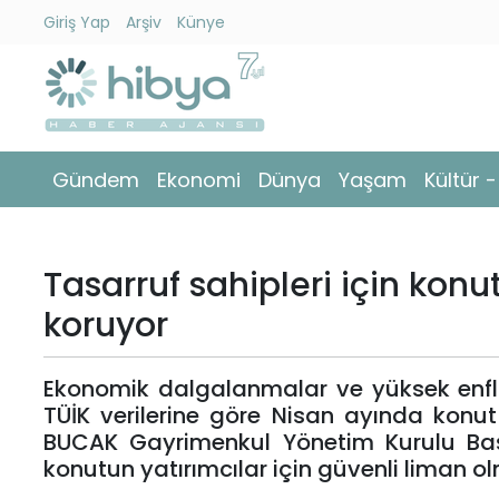
Giriş Yap
Arşiv
Künye
Ara
Gündem
Gündem
Ekonomi
Dünya
Yaşam
Kültür 
Ekonomi
Dünya
Tasarruf sahipleri için konu
Yaşam
koruyor
Kültür
Ekonomik dalgalanmalar ve yüksek enflas
-
TÜİK verilerine göre Nisan ayında konut
Sanat
BUCAK Gayrimenkul Yönetim Kurulu Baş
konutun yatırımcılar için güvenli liman ol
Spor