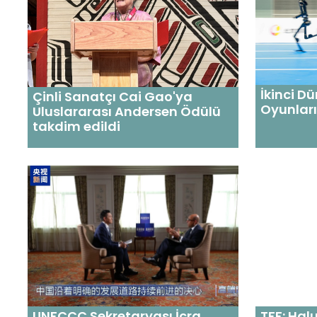
İkinci D
Çinli Sanatçı Cai Gao'ya
Oyunları
Uluslararası Andersen Ödülü
takdim edildi
UNFCCC Sekretaryası İcra
TFF: Hal