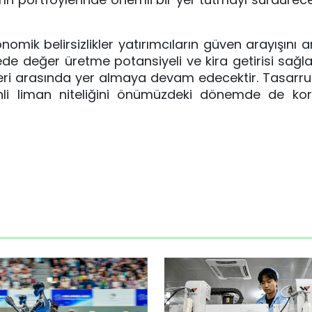
ik belirsizlikler yatırımcıların güven arayışını art
de değer üretme potansiyeli ve kira getirisi sağl
ihleri arasında yer almaya devam edecektir. Tasarruf
nli liman niteliğini önümüzdeki dönemde de kor