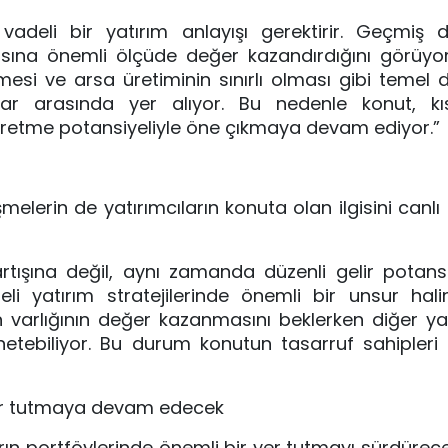
adeli bir yatırım anlayışı gerektirir. Geçmiş 
sına önemli ölçüde değer kazandırdığını görüyor
mesi ve arsa üretiminin sınırlı olması gibi temel d
lar arasında yer alıyor. Bu nedenle konut, kı
retme potansiyeliyle öne çıkmaya devam ediyor.”
erin de yatırımcıların konuta olan ilgisini canlı
rtışına değil, aynı zamanda düzenli gelir potans
deli yatırım stratejilerinde önemli bir unsur hal
 varlığının değer kazanmasını beklerken diğer y
önetebiliyor. Bu durum konutun tasarruf sahipleri
 yer tutmaya devam edecek
 portföylerinde önemli bir yer tutmayı sürdürece