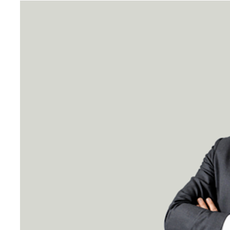
Teknoloji
Sektörel
Arşiv
Künye
Giriş
Yap