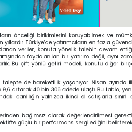
ların önceliği birikimlerini koruyabilmek ve müm
yıllardır Türkiye’de yatırımcıların en fazla güvendi
lanan veriler, konuta yönelik talebin devam ettiğ
tışından faydalanılan bir yatırım değil, aynı za
arlık. Bu çift yönlü getiri modeli, konutu diğer bir
talepte de hareketlilik yaşanıyor. Nisan ayında il
 9,6 artarak 40 bin 306 adede ulaştı. Bu tablo, yeni
ki canlılığın yalnızca ikinci el satışlarla sınırlı 
tlerinden bağımsız olarak değerlendirilmesi gerekti
tifte güçlü bir performans sergilediğini belirterek