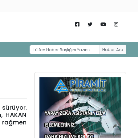
Haber Ara
 sürüyor.
en, HAKAN
e rağmen