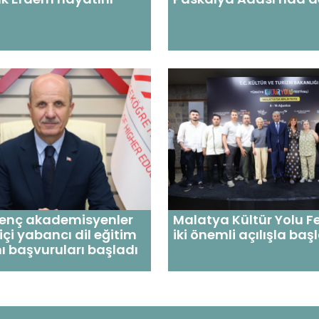
Genç akademisyenler
Malatya Kültür Yolu Fe
 içi yabancı dil eğitim
iki önemli açılışla baş
 başvuruları başladı