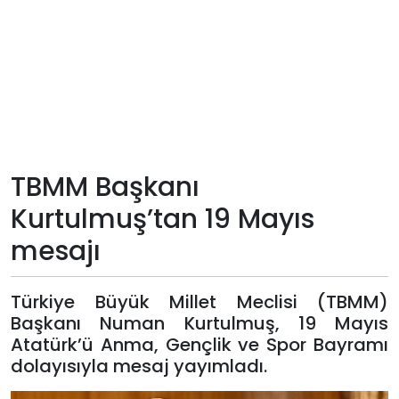
Teknoloji
Sektörel
Arşiv
Künye
TBMM Başkanı
Kurtulmuş’tan 19 Mayıs
Giriş
mesajı
Yap
Türkiye Büyük Millet Meclisi (TBMM)
Başkanı Numan Kurtulmuş, 19 Mayıs
Atatürk’ü Anma, Gençlik ve Spor Bayramı
dolayısıyla mesaj yayımladı.