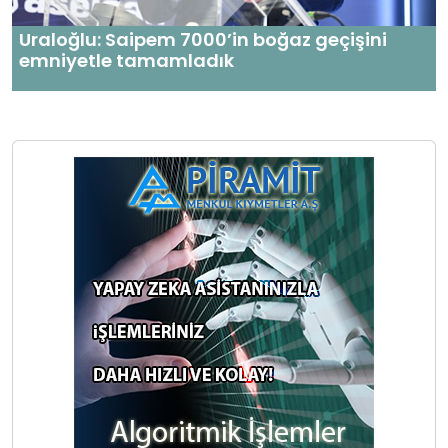
Uraloğlu: Saipem 7000’in boğaz geçişini
emniyetle tamamladık