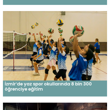
İzmir’de yaz spor okullarında 8 bin 300
öğrenciye eğitim