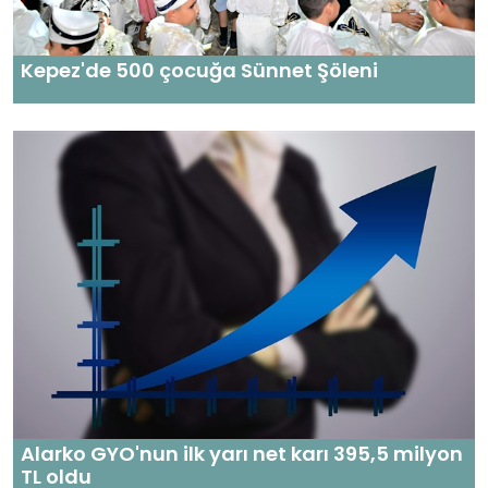
Kepez'de 500 çocuğa Sünnet Şöleni
Alarko GYO'nun ilk yarı net karı 395,5 milyon
TL oldu