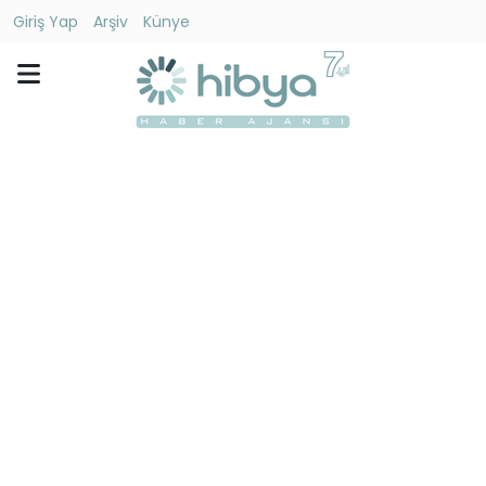
Giriş Yap
Arşiv
Künye
Ara
Gündem
Ekonomi
Dünya
Yaşam
Kültür
-
Sanat
Spor