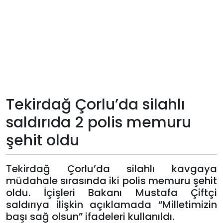
Teknoloji
Sektörel
Arşiv
Künye
Tekirdağ Çorlu’da silahlı
saldırıda 2 polis memuru
Giriş
şehit oldu
Yap
Tekirdağ Çorlu’da silahlı kavgaya
müdahale sırasında iki polis memuru şehit
oldu. İçişleri Bakanı Mustafa Çiftçi
saldırıya ilişkin açıklamada “Milletimizin
başı sağ olsun” ifadeleri kullanıldı.