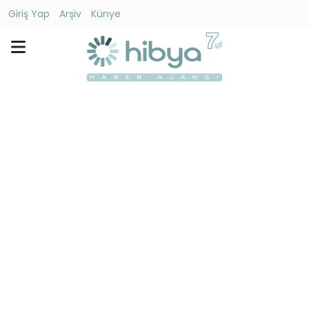
Giriş Yap
Arşiv
Künye
Ara
Gündem
Ekonomi
Dünya
Yaşam
Kültür
-
Sanat
Spor