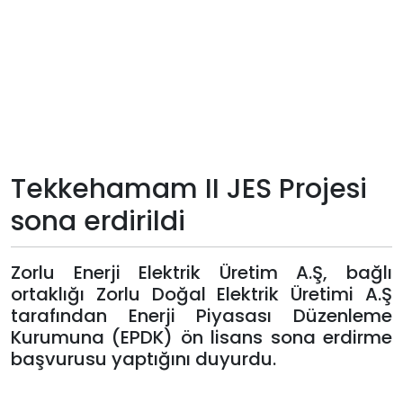
Teknoloji
Sektörel
Arşiv
Künye
Tekkehamam II JES Projesi
sona erdirildi
Giriş
Yap
Zorlu Enerji Elektrik Üretim A.Ş, bağlı
ortaklığı Zorlu Doğal Elektrik Üretimi A.Ş
tarafından Enerji Piyasası Düzenleme
Kurumuna (EPDK) ön lisans sona erdirme
başvurusu yaptığını duyurdu.