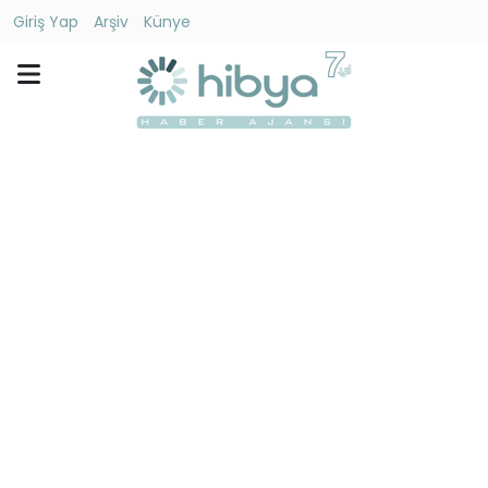
Giriş Yap
Arşiv
Künye
Ara
Gündem
Ekonomi
Dünya
Yaşam
Kültür
-
Sanat
Spor