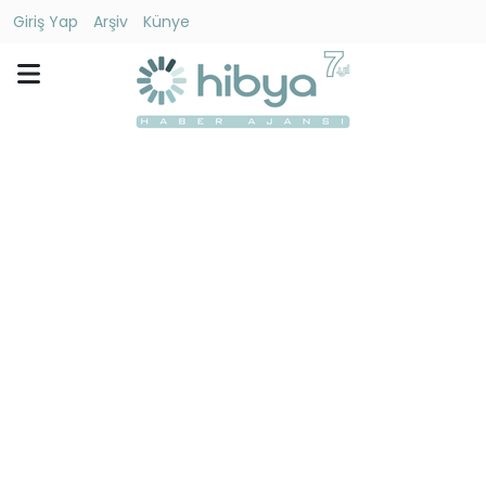
Giriş Yap
Arşiv
Künye
Ara
Gündem
Ekonomi
Dünya
Yaşam
Kültür
-
Sanat
Spor