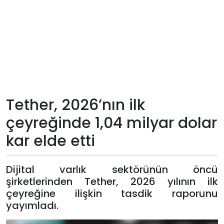
Teknoloji
Sektörel
Arşiv
Künye
Tether, 2026’nın ilk
çeyreğinde 1,04 milyar dolar
Giriş
kar elde etti
Yap
Dijital varlık sektörünün öncü
şirketlerinden Tether, 2026 yılının ilk
çeyreğine ilişkin tasdik raporunu
yayımladı.