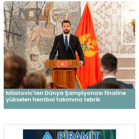
Milatovic'ten Dünya Şampiyonası finaline
yükselen hentbol takımına tebrik