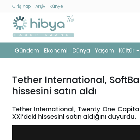
Giriş Yap
Arşiv
Künye
Ara
Gündem
Gündem
Ekonomi
Dünya
Yaşam
Kültür 
Ekonomi
Dünya
Tether International, SoftB
Yaşam
hissesini satın aldı
Kültür
Tether International, Twenty One Capital’
-
XXI’deki hissesini satın aldığını duyurdu.
Sanat
Spor