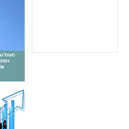
su'nun
ları
le