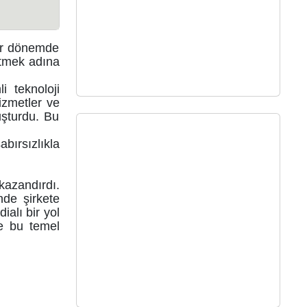
bir dönemde
 etmek adına
 teknoloji
hizmetler ve
luşturdu. Bu
bırsızlıkla
kazandırdı.
nde şirkete
ialı bir yol
de bu temel