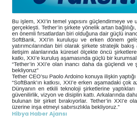
Bu işlem, XXI’in temel yapısını güçlendirmeye ve uz
gerçekleşti. Tether’in şirkete yönelik artan bağlılığı
en önemli fırsatlardan biri olduğuna dair güçlü inanc
SoftBank, XXI’in kuruluşu ve erken dönem geliş
yatırımcılarından biri olarak şirkete stratejik bakı
iletişim alanlarında küresel ölçekte öncü şirketlere
katkı, XXI’e kuruluş aşamasında güçlü bir kurumsal 
“Tether’in XXI’e olan inancı daha da güçlendi ve 
bekliyoruz”
Tether CEO’su Paolo Ardoino
konuya ilişkin yaptığı
“SoftBank’ın katkısı, XXI’e erken aşamadaki çok az 
Dünyanın en etkili teknoloji şirketlerine yaptıklar
güvenilirlik, vizyon ve disiplin kattı. Arkalarında da
bulunan bir şirket bırakıyorlar. Tether’in XXI’e
üzerine inşa etmeyi sabırsızlıkla bekliyoruz.”
Hibya Haber Ajansı