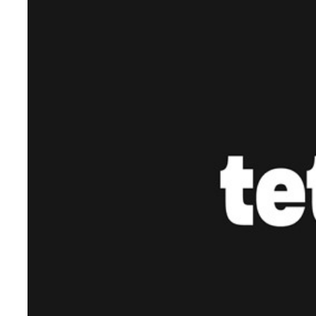
Teknoloji
Sektörel
Arşiv
Künye
Giriş
Yap