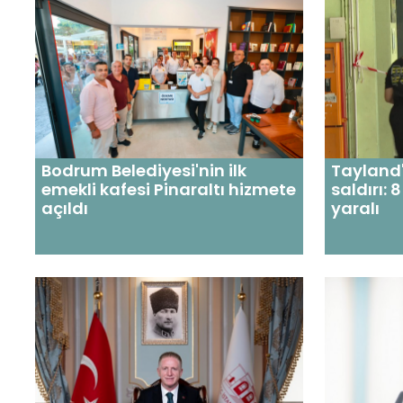
Bodrum Belediyesi'nin ilk
Tayland'
emekli kafesi Pinaraltı hizmete
saldırı: 
açıldı
yaralı