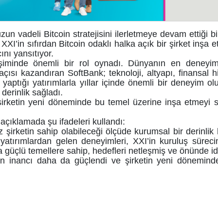
un vadeli Bitcoin stratejisini ilerletmeye devam ettiği 
, XXI’in sıfırdan Bitcoin odaklı halka açık bir şirket inşa
ını yansıtıyor.
iminde önemli bir rol oynadı. Dünyanın en deneyimli
ş açısı kazandıran SoftBank; teknoloji, altyapı, finansal 
 yaptığı yatırımlarla yıllar içinde önemli bir deneyim o
derinlik sağladı.
şirketin yeni döneminde bu temel üzerine inşa etmeyi sa
 açıklamada şu ifadeleri kullandı:
şirketin sahip olabileceği ölçüde kurumsal bir derinlik 
ı yatırımlardan gelen deneyimleri, XXI’in kuruluş süreci
ha güçlü temellere sahip, hedefleri netleşmiş ve önünde idd
 olan inancı daha da güçlendi ve şirketin yeni dönemin