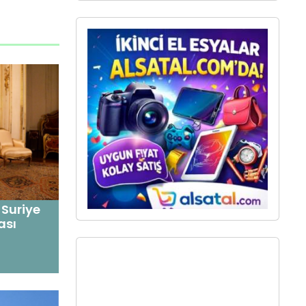
 Suriye
ası