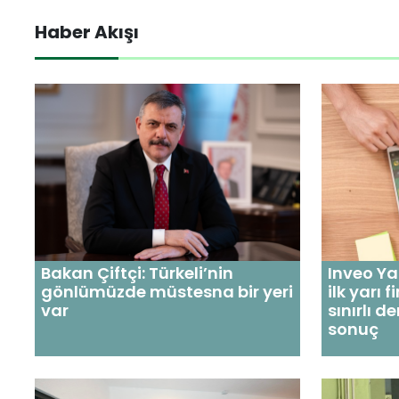
Haber Akışı
Bakan Çiftçi: Türkeli’nin
Inveo Ya
gönlümüzde müstesna bir yeri
ilk yarı
var
sınırlı 
sonuç