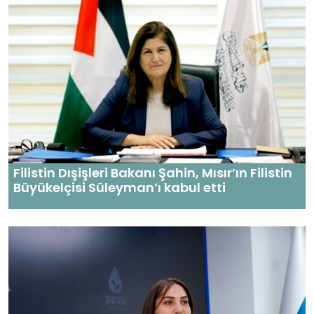
Filistin Dışişleri Bakanı Şahin, Mısır’ın Filistin
Büyükelçisi Süleyman’ı kabul etti