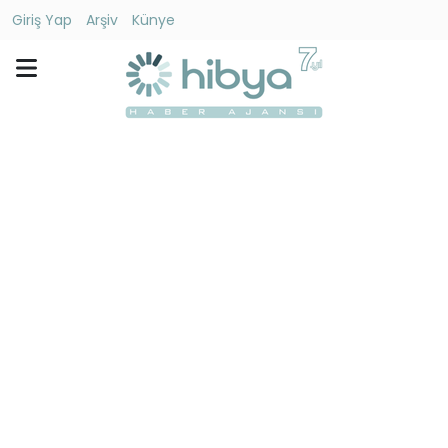
Giriş Yap
Arşiv
Künye
Ara
Gündem
Ekonomi
Dünya
Yaşam
Kültür
-
Sanat
Spor