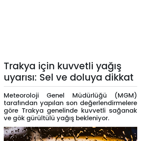
Teknoloji
Sektörel
Arşiv
Künye
Trakya için kuvvetli yağış
uyarısı: Sel ve doluya dikkat
Giriş
Yap
Meteoroloji Genel Müdürlüğü (MGM)
tarafından yapılan son değerlendirmelere
göre Trakya genelinde kuvvetli sağanak
ve gök gürültülü yağış bekleniyor.