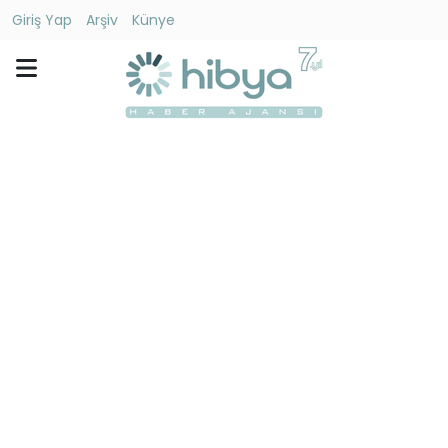
Giriş Yap
Arşiv
Künye
Ara
Gündem
Ekonomi
Dünya
Yaşam
Kültür
-
Sanat
Spor