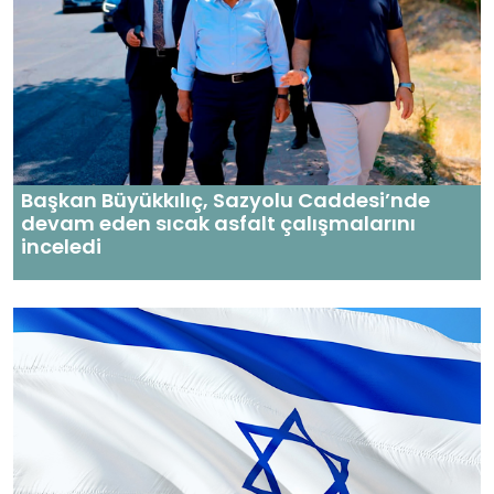
Başkan Büyükkılıç, Sazyolu Caddesi’nde
devam eden sıcak asfalt çalışmalarını
inceledi