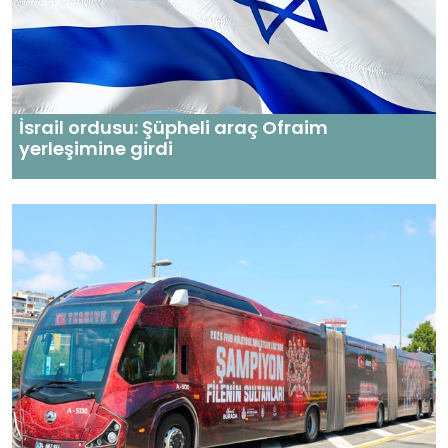
İsrail ordusu: Şüpheli araç Ofraim
yerleşimine girdi