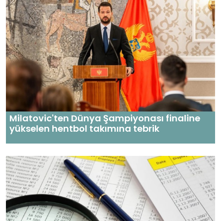
Milatovic'ten Dünya Şampiyonası finaline
yükselen hentbol takımına tebrik