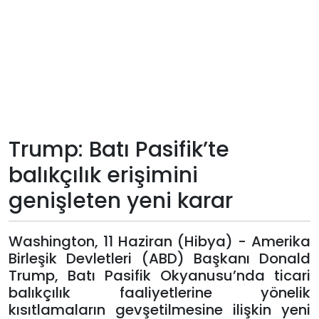
Teknoloji
Sektörel
Arşiv
Künye
Trump: Batı Pasifik’te
balıkçılık erişimini
Giriş
genişleten yeni karar
Yap
Washington, 11 Haziran (Hibya) - Amerika
Birleşik Devletleri (ABD) Başkanı Donald
Trump, Batı Pasifik Okyanusu’nda ticari
balıkçılık faaliyetlerine yönelik
kısıtlamaların gevşetilmesine ilişkin yeni