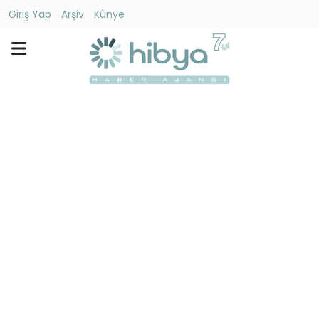
Giriş Yap
Arşiv
Künye
Ara
Gündem
Ekonomi
Dünya
Yaşam
Kültür
-
Sanat
Spor