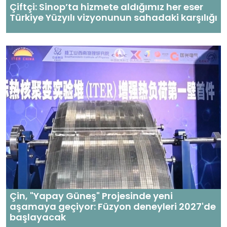
Çiftçi: Sinop’ta hizmete aldığımız her eser
Türkiye Yüzyılı vizyonunun sahadaki karşılığı
Çin, "Yapay Güneş" Projesinde yeni
aşamaya geçiyor: Füzyon deneyleri 2027'de
başlayacak