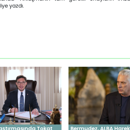
iye yazdı.
ştırmasında Tokat
Bermudez, ALBA Hareke