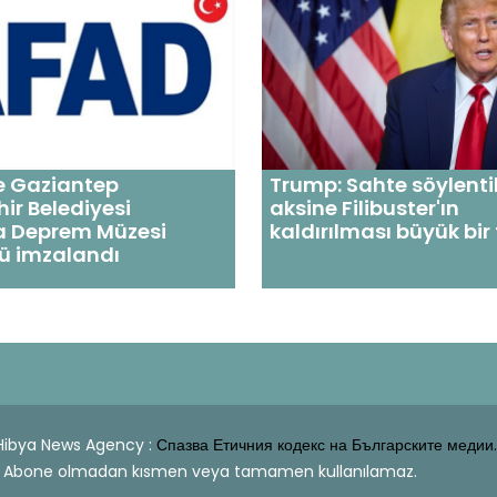
e Gaziantep
Trump: Sahte söylentil
ir Belediyesi
aksine Filibuster'ın
a Deprem Müzesi
kaldırılması büyük bir 
ü imzalandı
| Hibya News Agency :
Спазва Етичния кодекс на Българските медии.
dahi Abone olmadan kısmen veya tamamen kullanılamaz.