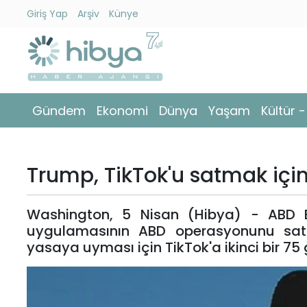
Giriş Yap
Arşiv
Künye
Ara
Gündem
Gündem
Ekonomi
Dünya
Yaşam
Kültür 
Ekonomi
Dünya
Trump, TikTok'u satmak için 
Yaşam
Washington, 5 Nisan (Hibya) - ABD 
Kültür
uygulamasının ABD operasyonunu satm
-
yasaya uyması için TikTok'a ikinci bir 75 
Sanat
Spor