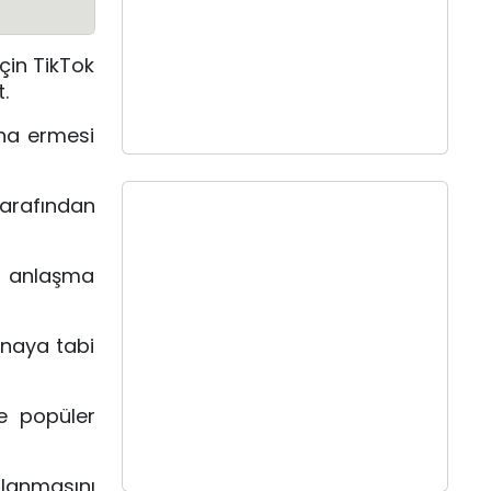
çin TikTok
.
ona ermesi
arafından
r anlaşma
onaya tabi
e popüler
lanmasını