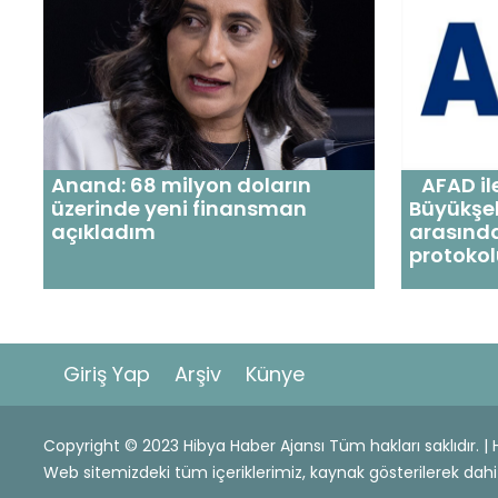
Anand: 68 milyon doların
AFAD il
üzerinde yeni finansman
Büyükşeh
açıkladım
arasınd
protokol
Giriş Yap
Arşiv
Künye
Copyright © 2023 Hibya Haber Ajansı Tüm hakları saklıdır. 
Web sitemizdeki tüm içeriklerimiz, kaynak gösterilerek 