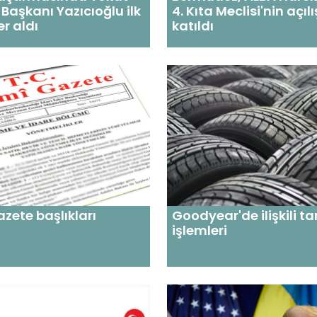
 Başkanı Yazıcıoğlu ilk
4. Kıta Meclisi'nin açıl
er aldı
katıldı
zete başlıkları
Goodyear'de ilişkili ta
işlemleri