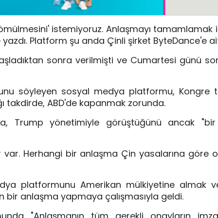
 gömülmesini' istemiyoruz. Anlaşmayı tamamlamak i
e yazdı. Platform şu anda Çinli şirket ByteDance'e ait
aşladıktan sonra verilmişti ve Cumartesi günü s
uğunu söyleyen sosyal medya platformu, Kongre t
dığı takdirde, ABD'de kapanmak zorunda.
a, Trump yönetimiyle görüştüğünü ancak "bi
r var. Herhangi bir anlaşma Çin yasalarına göre 
dya platformunu Amerikan mülkiyetine almak v
n bir anlaşma yapmaya çalışmasıyla geldi.
nda "Anlaşmanın tüm gerekli onayların imza