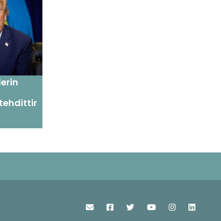
erin
tehdittir