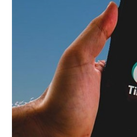
Teknoloji
Sektörel
Arşiv
Künye
Giriş
Yap