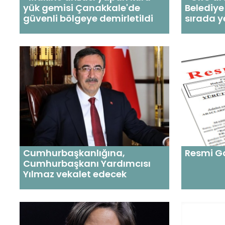
yük gemisi Çanakkale'de
Belediye
güvenli bölgeye demirletildi
sırada y
Cumhurbaşkanlığına,
Resmi Ga
Cumhurbaşkanı Yardımcısı
Yılmaz vekalet edecek