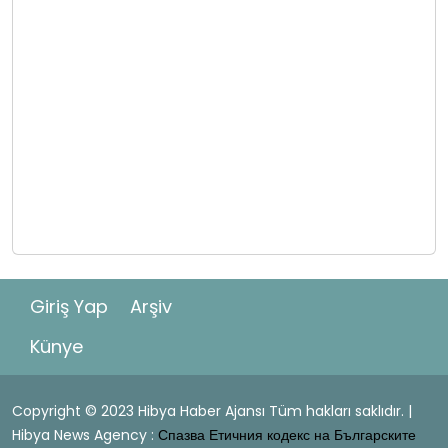
Giriş Yap
Arşiv
Künye
Copyright © 2023 Hibya Haber Ajansı Tüm hakları saklıdır. |
Hibya News Agency :
Спазва Етичния кодекс на Българските