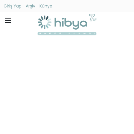
Giriş Yap
Arşiv
Künye
Ara
Gündem
Ekonomi
Dünya
Yaşam
Kültür
-
Sanat
Spor