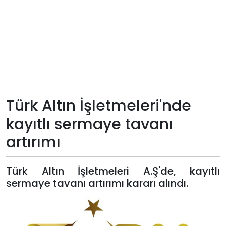
Teknoloji
Sektörel
Arşiv
Künye
Türk Altın İşletmeleri'nde
kayıtlı sermaye tavanı
Giriş
artırımı
Yap
Türk Altın İşletmeleri A.Ş'de, kayıtlı
sermaye tavanı artırımı kararı alındı.