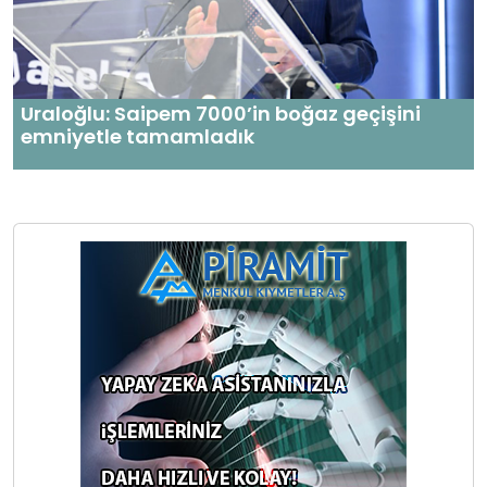
Uraloğlu: Saipem 7000’in boğaz geçişini
emniyetle tamamladık