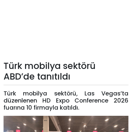
Teknoloji
Sektörel
Arşiv
Künye
Türk mobilya sektörü
Giriş
ABD’de tanıtıldı
Yap
Türk mobilya sektörü, Las Vegas’ta
düzenlenen HD Expo Conference 2026
fuarına 10 firmayla katıldı.