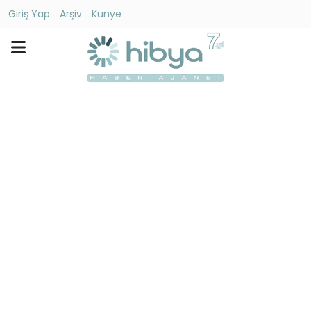
Giriş Yap
Arşiv
Künye
Ara
Gündem
Ekonomi
Dünya
Yaşam
Kültür
-
Sanat
Spor