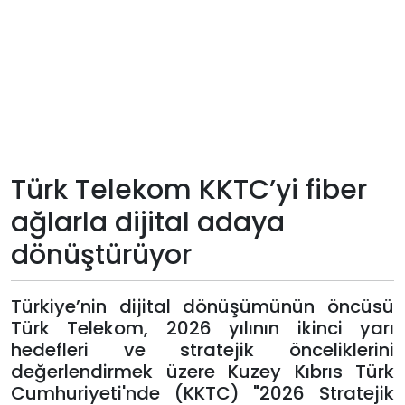
Teknoloji
Sektörel
Arşiv
Künye
Türk Telekom KKTC’yi fiber
ağlarla dijital adaya
Giriş
dönüştürüyor
Yap
Türkiye’nin dijital dönüşümünün öncüsü
Türk Telekom, 2026 yılının ikinci yarı
hedefleri ve stratejik önceliklerini
değerlendirmek üzere Kuzey Kıbrıs Türk
Cumhuriyeti'nde (KKTC) "2026 Stratejik