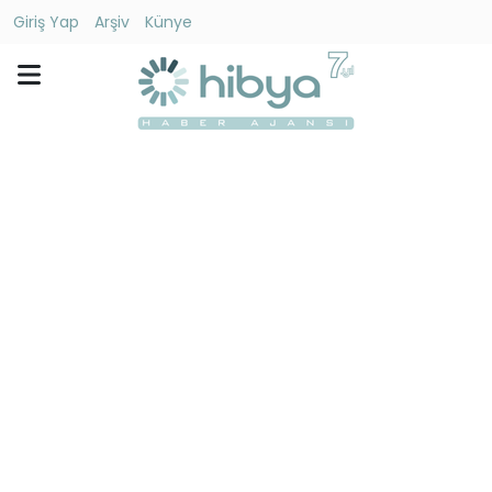
Giriş Yap
Arşiv
Künye
Ara
Gündem
Ekonomi
Dünya
Yaşam
Kültür
-
Sanat
Spor