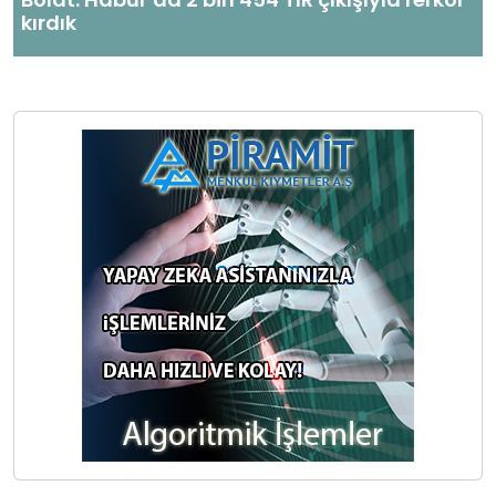
kırdık