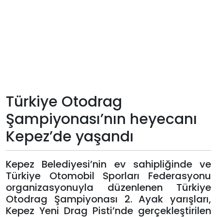
Teknoloji
Sektörel
Arşiv
Künye
Türkiye Otodrag
Şampiyonası’nın heyecanı
Giriş
Kepez’de yaşandı
Yap
Kepez Belediyesi’nin ev sahipliğinde ve
Türkiye Otomobil Sporları Federasyonu
organizasyonuyla düzenlenen Türkiye
Otodrag Şampiyonası 2. Ayak yarışları,
Kepez Yeni Drag Pisti’nde gerçekleştirilen