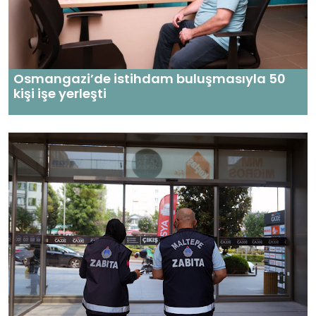
Osmangazi’de istihdam buluşmasıyla 50
kişi işe yerleşti