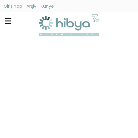
Giriş Yap
Arşiv
Künye
Ara
Gündem
Ekonomi
Dünya
Yaşam
Kültür
-
Sanat
Spor