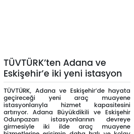
Teknoloji
Sektörel
Arşiv
Künye
TÜVTÜRK’ten Adana ve
Eskişehir’e iki yeni istasyon
Giriş
Yap
TÜVTÜRK, Adana ve Eskişehir’de hayata
geçireceği yeni araç muayene
istasyonlarıyla hizmet kapasitesini
artırıyor. Adana Büyükdikili ve Eskişehir
Odunpazarı istasyonlarının devreye
girmesiyle iki ilde araç muayene
hizmetlerine erişimin daha hızlı ve kolay