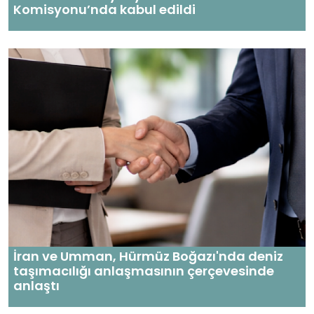
Komisyonu’nda kabul edildi
İran ve Umman, Hürmüz Boğazı'nda deniz
taşımacılığı anlaşmasının çerçevesinde
anlaştı