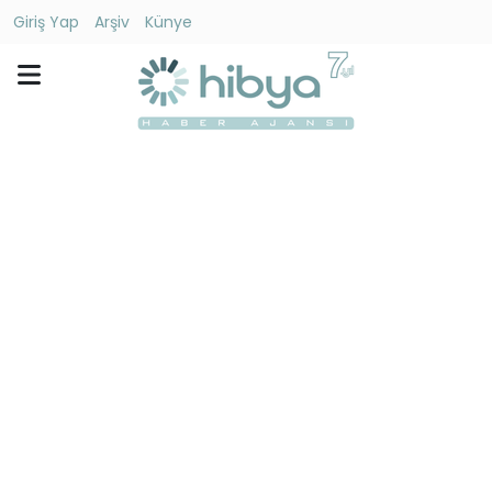
Giriş Yap
Arşiv
Künye
Ara
Gündem
Ekonomi
Dünya
Yaşam
Kültür
-
Sanat
Spor