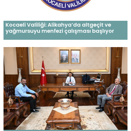
Kocaeli Valiliği: Alikahya’da altgeçit ve
yağmursuyu menfezi çalışması başlıyor