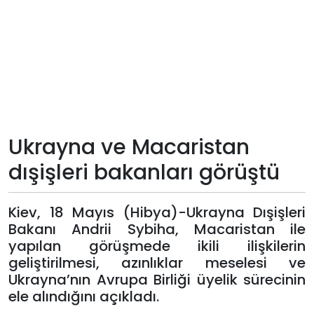
Teknoloji
Sektörel
Arşiv
Künye
Ukrayna ve Macaristan
dışişleri bakanları görüştü
Giriş
Yap
Kiev, 18 Mayıs (Hibya)-Ukrayna Dışişleri
Bakanı Andrii Sybiha, Macaristan ile
yapılan görüşmede ikili ilişkilerin
geliştirilmesi, azınlıklar meselesi ve
Ukrayna’nın Avrupa Birliği üyelik sürecinin
ele alındığını açıkladı.