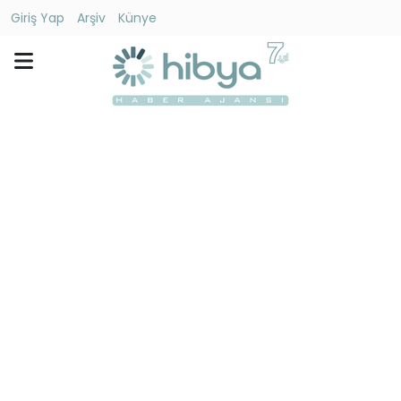
Giriş Yap
Arşiv
Künye
Ara
Gündem
Ekonomi
Dünya
Yaşam
Kültür
-
Sanat
Spor