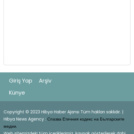
Giriş Yap
Arşiv
Künye
Copyright © 2023 Hibya Haber Ajansı Tüm hakları saklıdır. |
Hibya News Agency :
Спазва Етичния кодекс на Българските
медии.
Web sitemizdeki tüm içeriklerimiz, kaynak gösterilerek dahi