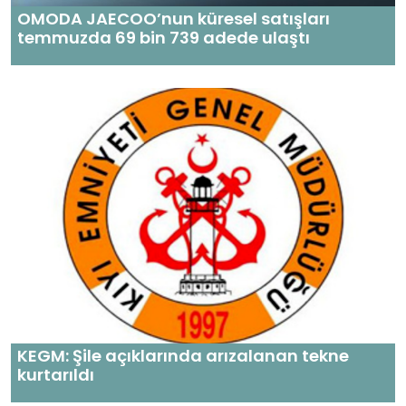
OMODA JAECOO’nun küresel satışları
temmuzda 69 bin 739 adede ulaştı
KEGM: Şile açıklarında arızalanan tekne
kurtarıldı