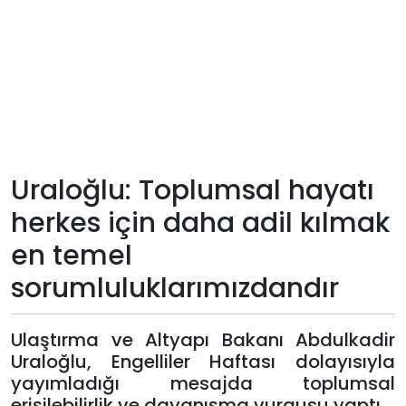
Teknoloji
Sektörel
Arşiv
Künye
Uraloğlu: Toplumsal hayatı
herkes için daha adil kılmak
Giriş
en temel
Yap
sorumluluklarımızdandır
Ulaştırma ve Altyapı Bakanı Abdulkadir
Uraloğlu, Engelliler Haftası dolayısıyla
yayımladığı mesajda toplumsal
erişilebilirlik ve dayanışma vurgusu yaptı.