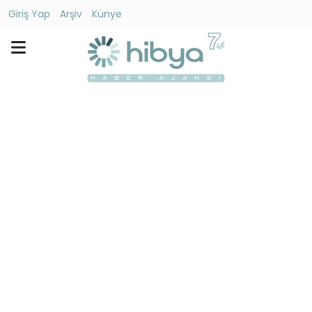
Giriş Yap
Arşiv
Künye
Ara
Gündem
Ekonomi
Dünya
Yaşam
Kültür
-
Sanat
Spor