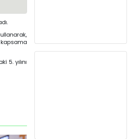
dı.
ullanarak,
iş kapsama
 5. yılını