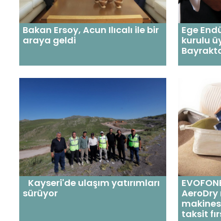
Ege Endü
Bakan Ersoy, Acun Ilıcalı ile bir
kurulu ü
araya geldi
Bayrakt
Kayseri'de ulaşım yatırımları
EVOFONE
sürüyor
AeroDry
makinesi
taksit fı