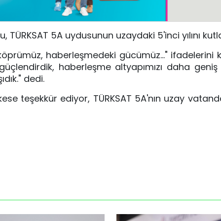
u, TÜRKSAT 5A uydusunun uzaydaki 5'inci yılını kutla
 köprümüz, haberleşmedeki gücümüz…" ifadelerini k
ı güçlendirdik, haberleşme altyapımızı daha gen
dık." dedi.
se teşekkür ediyor, TÜRKSAT 5A'nın uzay vatandaki