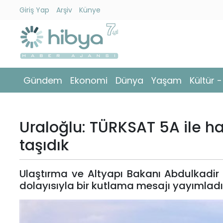
Giriş Yap
Arşiv
Künye
Ara
Gündem
Gündem
Ekonomi
Dünya
Yaşam
Kültür 
Ekonomi
Dünya
Uraloğlu: TÜRKSAT 5A ile h
Yaşam
taşıdık
Kültür
Ulaştırma ve Altyapı Bakanı Abdulkadir 
-
dolayısıyla bir kutlama mesajı yayımladı
Sanat
Spor