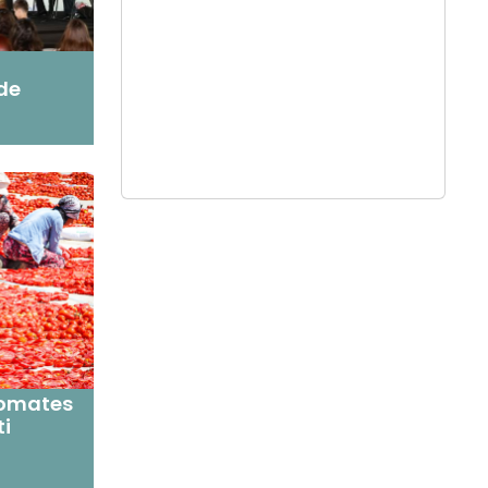
de
domates
ti