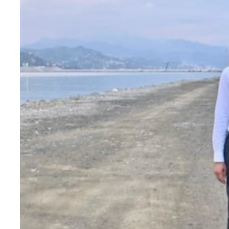
Teknoloji
Sektörel
Arşiv
Künye
Giriş
Yap