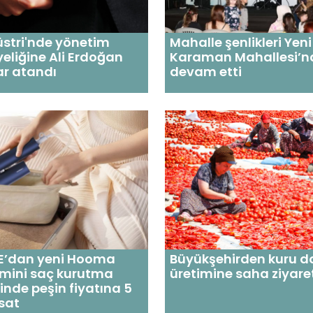
stri'nde yönetim
Mahalle şenlikleri Yeni
yeliğine Ali Erdoğan
Karaman Mahallesi’n
ar atandı
devam etti
’dan yeni Hooma
Büyükşehirden kuru 
 mini saç kurutma
üretimine saha ziyare
nde peşin fiyatına 5
rsat