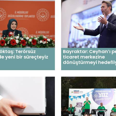
ktaş: Terörsüz
Bayraktar: Ceyhan’ı p
de yeni bir süreçteyiz
ticaret merkezine
dönüştürmeyi hedefli