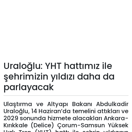
Teknoloji
Sektörel
Arşiv
Künye
Uraloğlu: YHT hattımız ile
Giriş
şehrimizin yıldızı daha da
Yap
parlayacak
Ulaştırma ve Altyapı Bakanı Abdulkadir
Uraloğlu, 14 Haziran’da temelini attıkları ve
2029 sonunda hizmete alacakları Ankara-
Kırıkkale (Delice) Çorum-Samsun Yüksek