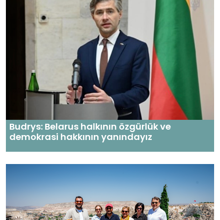
Budrys: Belarus halkının özgürlük ve
demokrasi hakkının yanındayız