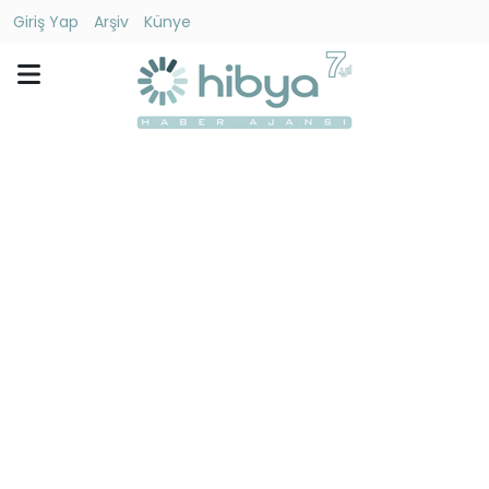
Giriş Yap
Arşiv
Künye
Ara
Gündem
Ekonomi
Dünya
Yaşam
Kültür
-
Sanat
Spor