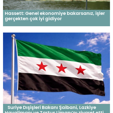
Hassett: Genel ekonomiye bakarsanız, işler
gerçekten çok iyi gidiyor
Suriye Dışişleri Bakanı Şaibani, Lazkiye
Havalimanı ve Tartus Limanı’nı ziyaret etti