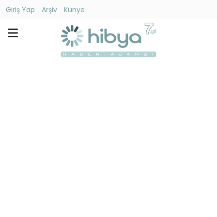
Giriş Yap
Arşiv
Künye
Ara
Gündem
Ekonomi
Dünya
Yaşam
Kültür
-
Sanat
Spor