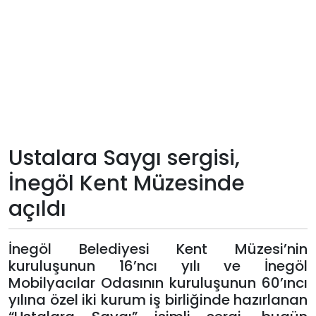
Teknoloji
Sektörel
Arşiv
Künye
Ustalara Saygı sergisi,
Giriş
İnegöl Kent Müzesinde
Yap
açıldı
İnegöl Belediyesi Kent Müzesi’nin
kuruluşunun 16’ncı yılı ve İnegöl
Mobilyacılar Odasının kuruluşunun 60’ıncı
yılına özel iki kurum iş birliğinde hazırlanan