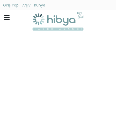
Giriş Yap
Arşiv
Künye
Ara
Gündem
Ekonomi
Dünya
Yaşam
Kültür
-
Sanat
Spor