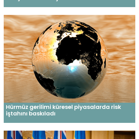
Hürmüz gerilimi küresel piyasalarda risk
iştahını baskıladı