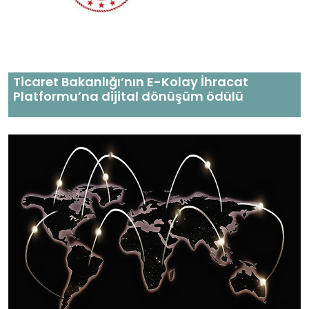
Ticaret Bakanlığı’nın E-Kolay İhracat
Platformu’na dijital dönüşüm ödülü