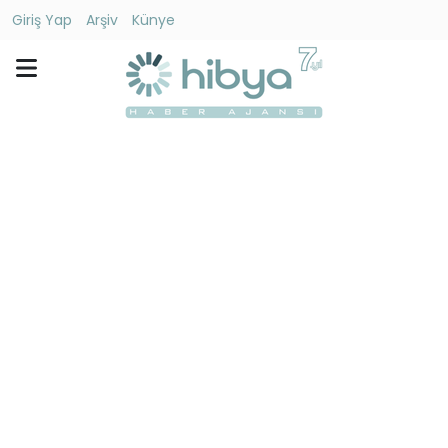
Giriş Yap
Arşiv
Künye
Ara
Gündem
Ekonomi
Dünya
Yaşam
Kültür
-
Sanat
Spor