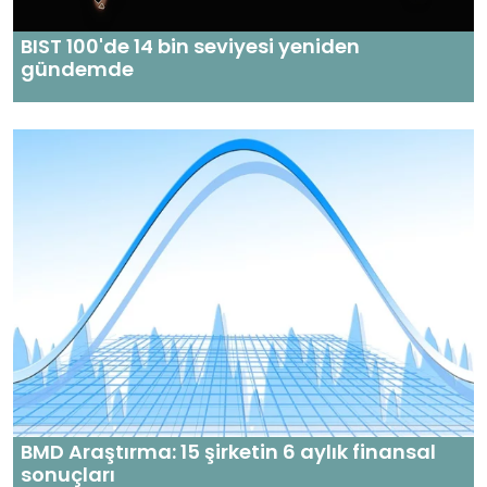
BIST 100'de 14 bin seviyesi yeniden
gündemde
BMD Araştırma: 15 şirketin 6 aylık finansal
sonuçları