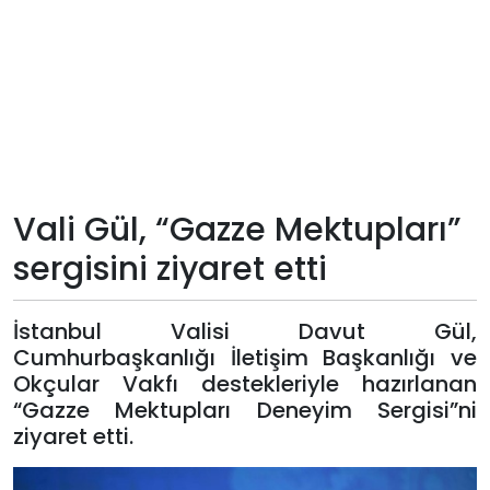
Teknoloji
Sektörel
Arşiv
Künye
Vali Gül, “Gazze Mektupları”
sergisini ziyaret etti
Giriş
Yap
İstanbul Valisi Davut Gül,
Cumhurbaşkanlığı İletişim Başkanlığı ve
Okçular Vakfı destekleriyle hazırlanan
“Gazze Mektupları Deneyim Sergisi”ni
ziyaret etti.