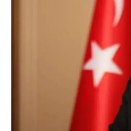
Teknoloji
Sektörel
Arşiv
Künye
Giriş
Yap