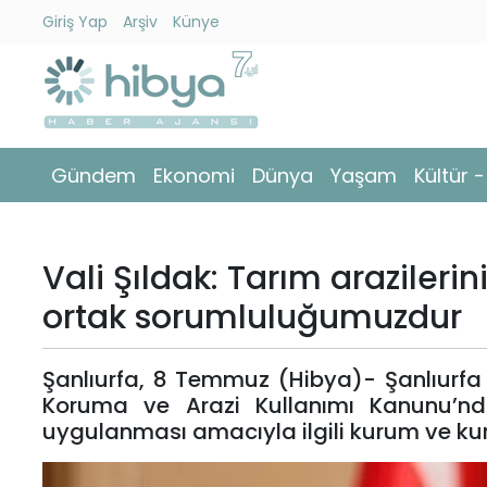
Giriş Yap
Arşiv
Künye
Ara
Gündem
Gündem
Ekonomi
Dünya
Yaşam
Kültür 
Ekonomi
Dünya
Vali Şıldak: Tarım arazileri
Yaşam
ortak sorumluluğumuzdur
Kültür
Şanlıurfa, 8 Temmuz (Hibya)- Şanlıurfa 
-
Koruma ve Arazi Kullanımı Kanunu’nda 
Sanat
uygulanması amacıyla ilgili kurum ve kurul
Spor