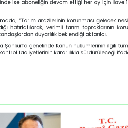
nde ise aboneliğin devam ettiği her ay için ilave 10
mada, “Tarım arazilerinin korunması gelecek nesil
ığı hatırlatılarak, verimli tarım topraklarının ko
daşlardan duyarlılık beklendiği aktarıldı.
 Şanlıurfa genelinde Kanun hükümlerinin ilgili tü
trol faaliyetlerinin kararlılıkla sürdürüleceği ifade