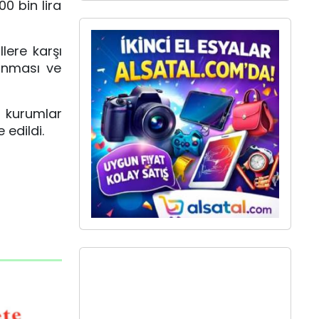
0 bin lira
lere karşı
runması ve
m kurumlar
 edildi.