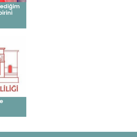
lediğim
irini
re