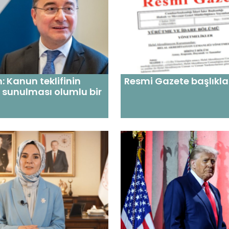
 Kanun teklifinin
Resmi Gazete başlıkla
 sunulması olumlu bir