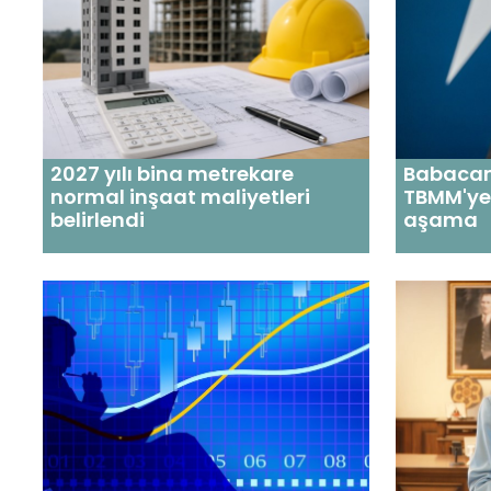
2027 yılı bina metrekare
Babacan:
normal inşaat maliyetleri
TBMM'ye
belirlendi
aşama