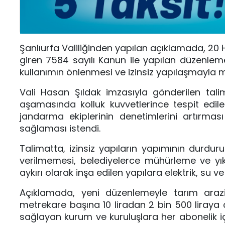
Şanlıurfa Valiliğinden yapılan açıklamada, 20
giren 7584 sayılı Kanun ile yapılan düzenlem
kullanımın önlenmesi ve izinsiz yapılaşmayla müc
Vali Hasan Şıldak imzasıyla gönderilen talim
aşamasında kolluk kuvvetlerince tespit edilere
jandarma ekiplerinin denetimlerini artırma
sağlaması istendi.
Talimatta, izinsiz yapıların yapımının durdur
verilmemesi, belediyelerce mühürleme ve yıkı
aykırı olarak inşa edilen yapılara elektrik, su v
Açıklamada, yeni düzenlemeyle tarım arazil
metrekare başına 10 liradan 2 bin 500 liraya çı
sağlayan kurum ve kuruluşlara her abonelik için