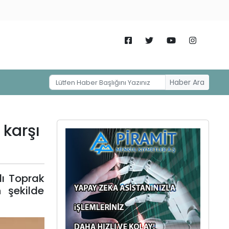
Haber Ara
 karşı
lı Toprak
 şekilde