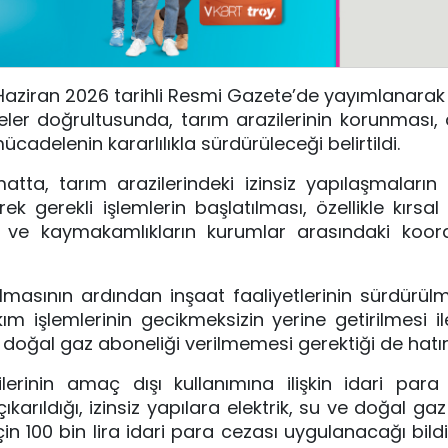
 Haziran 2026 tarihli Resmi Gazete’de yayımlanarak
eler doğrultusunda, tarım arazilerinin korunması,
adelenin kararlılıkla sürdürüleceği belirtildi.
atta, tarım arazilerindeki izinsiz yapılaşmaların
k gerekli işlemlerin başlatılması, özellikle kırsal
sı ve kaymakamlıkların kurumlar arasındaki koor
ulmasının ardından inşaat faaliyetlerinin sürdürülm
m işlemlerinin gecikmeksizin yerine getirilmesi i
e doğal gaz aboneliği verilmemesi gerektiği de hatırl
erinin amaç dışı kullanımına ilişkin idari para
karıldığı, izinsiz yapılara elektrik, su ve doğal ga
 100 bin lira idari para cezası uygulanacağı bildiri