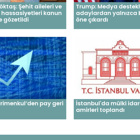
ktaş: Şehit aileleri ve
Trump: Medya destek
n hassasiyetleri kanun
adaylardan yalnızca b
e gözetildi
öne çıkardı
rimenkul’den pay geri
İstanbul'da mülki ida
amirleri toplandı