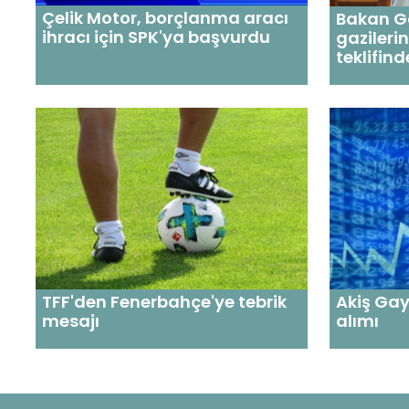
Çelik Motor, borçlanma aracı
Bakan Gö
ihracı için SPK'ya başvurdu
gazileri
teklifind
TFF'den Fenerbahçe'ye tebrik
Akiş Gay
mesajı
alımı