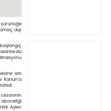
 yürürlüğe
 amaç dışı
 başlangıç
 alanlarda
dinasyonu
esine izin
le Kanun’a
atıldı.
 cezasının
z aboneliği
ldi. Aykırı