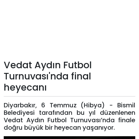
Teknoloji
Sektörel
Arşiv
Künye
Vedat Aydın Futbol
Turnuvası'nda final
Giriş
heyecanı
Yap
Diyarbakır, 6 Temmuz (Hibya) - Bismil
Belediyesi tarafından bu yıl düzenlenen
Vedat Aydın Futbol Turnuvası’nda finale
doğru büyük bir heyecan yaşanıyor.