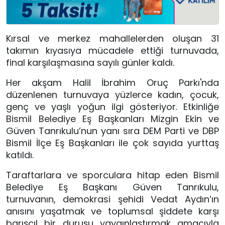
Kırsal ve merkez mahallelerden oluşan 31
takımın kıyasıya mücadele ettiği turnuvada,
final karşılaşmasına sayılı günler kaldı.
Her akşam Halil İbrahim Oruç Parkı'nda
düzenlenen turnuvaya yüzlerce kadın, çocuk,
genç ve yaşlı yoğun ilgi gösteriyor. Etkinliğe
Bismil Belediye Eş Başkanları Mizgin Ekin ve
Güven Tanrıkulu’nun yanı sıra DEM Parti ve DBP
Bismil İlçe Eş Başkanları ile çok sayıda yurttaş
katıldı.
Taraftarlara ve sporculara hitap eden Bismil
Belediye Eş Başkanı Güven Tanrıkulu,
turnuvanın, demokrasi şehidi Vedat Aydın’ın
anısını yaşatmak ve toplumsal şiddete karşı
barışçıl bir duruşu yaygınlaştırmak amacıyla