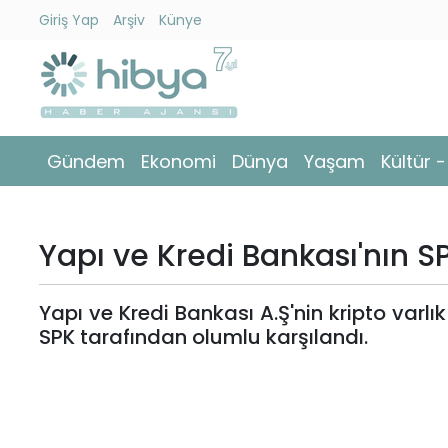
Giriş Yap
Arşiv
Künye
Ara
Gündem
Gündem
Ekonomi
Dünya
Yaşam
Kültür 
Ekonomi
Dünya
Yapı ve Kredi Bankası'nın 
Yaşam
Yapı ve Kredi Bankası A.Ş'nin kripto varlı
Kültür
SPK tarafından olumlu karşılandı.
-
Sanat
Spor