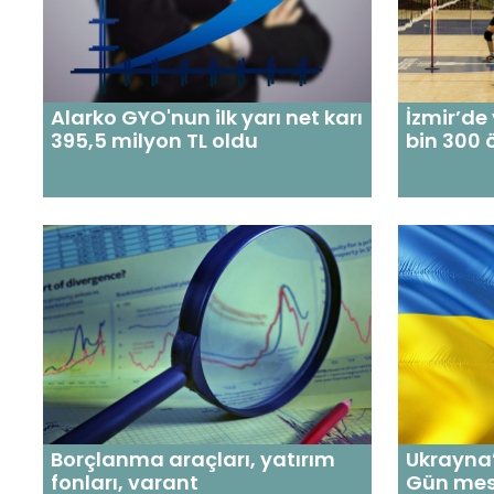
Alarko GYO'nun ilk yarı net karı
İzmir’de
395,5 milyon TL oldu
bin 300 
Borçlanma araçları, yatırım
Ukrayna’
fonları, varant
Gün mes