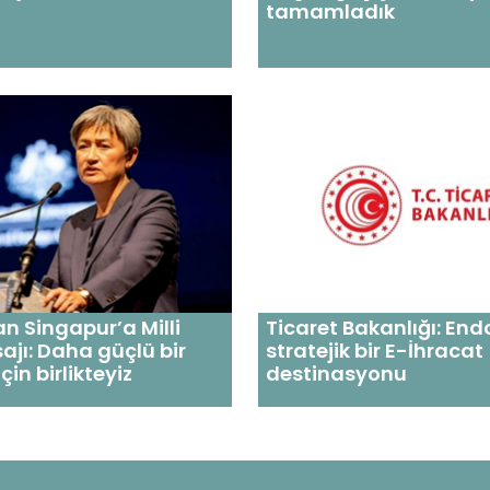
tamamladık
 Singapur’a Milli
Ticaret Bakanlığı: En
jı: Daha güçlü bir
stratejik bir E-İhracat
çin birlikteyiz
destinasyonu