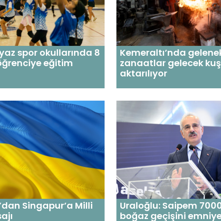
 yaz spor okullarında 8
Kemeraltı’nda gelene
öğrenciye eğitim
zanaatlar gelecek ku
aktarılıyor
dan Singapur’a Milli
Uraloğlu: Saipem 7000
ajı
boğaz geçişini emniye