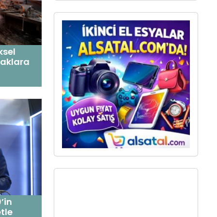
ksel
şaklara
’in
tle