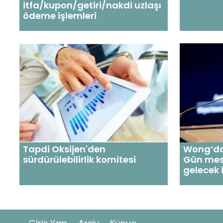
itfa/kupon/getiri/nakdi uzlaşı
ödeme işlemleri
Tapdi Oksijen'den
Wong’dan
sürdürülebilirlik komitesi
Gün mesa
gelecek i