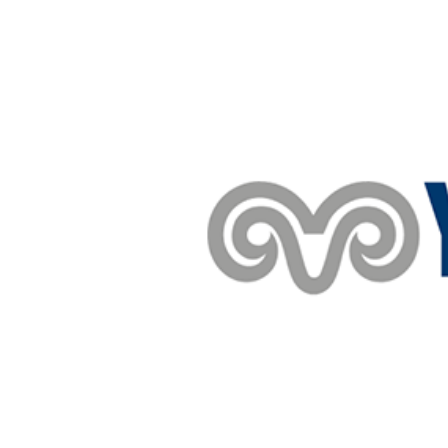
Teknoloji
Sektörel
Arşiv
Künye
Giriş
Yap