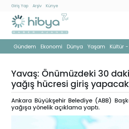
Giriş Yap
Arşiv
Künye
Ara
Gündem
Gündem
Ekonomi
Dünya
Yaşam
Kültür 
Ekonomi
Dünya
Yavaş: Önümüzdeki 30 dakik
Yaşam
yağış hücresi giriş yapacakt
Kültür
Ankara Büyükşehir Belediye (ABB) Başk
-
yağışa yönelik açıklama yaptı.
Sanat
Spor