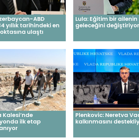
 Azerbaycan-ABD
Lula: Eğitim bir ailenin
 34 yıllık tarihindeki en
geleceğini değiştiriyo
oktasına ulaştı
a Kalesi’nde
Plenkovic: Neretva Vad
yonda ilk etap
kalkınmasını destekli
anıyor