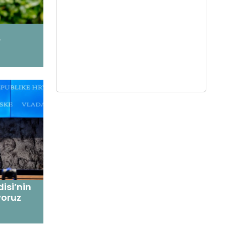
r
isi’nin
yoruz