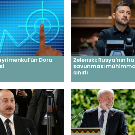
ayrimenkul'ün Dora
Zelenski: Rusya’nın h
si
savunması mühimma
sınırlı