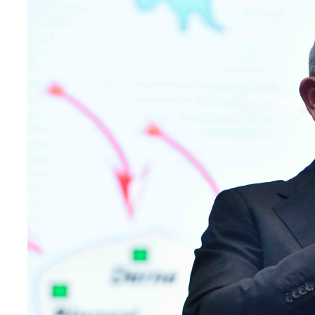
Teknoloji
Sektörel
Arşiv
Künye
Giriş
Yap