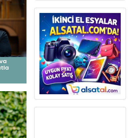
ava
tla