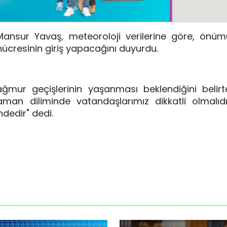
ansur Yavaş, meteoroloji verilerine göre, önüm
hücresinin giriş yapacağını duyurdu.
ağmur geçişlerinin yaşanması beklendiğini belir
aman diliminde vatandaşlarımız dikkatli olmalıd
ndedir" dedi.