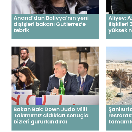
Anand’dan Bolivya’nın yeni
Aliyev:
dışişleri bakanı Gutierrez’e
ilişkileri
tebrik
yüksek n
Bakan Bak: Down Judo Milli
Şanlıurf
Takımımız aldıkları sonuçla
restoras
bizleri gururlandırdı
tamaml