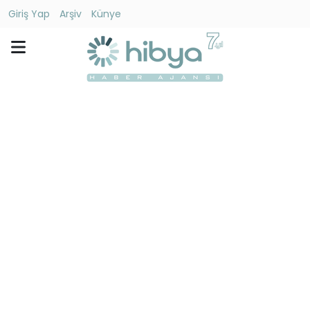
Giriş Yap
Arşiv
Künye
Ara
Gündem
Ekonomi
Dünya
Yaşam
Kültür
-
Sanat
Spor