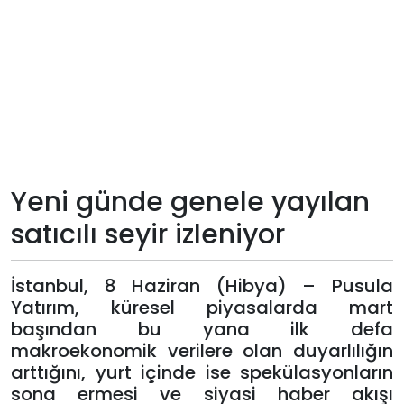
Teknoloji
Sektörel
Arşiv
Künye
Yeni günde genele yayılan
Giriş
satıcılı seyir izleniyor
Yap
İstanbul, 8 Haziran (Hibya) – Pusula
Yatırım, küresel piyasalarda mart
başından bu yana ilk defa
makroekonomik verilere olan duyarlılığın
arttığını, yurt içinde ise spekülasyonların
sona ermesi ve siyasi haber akışı