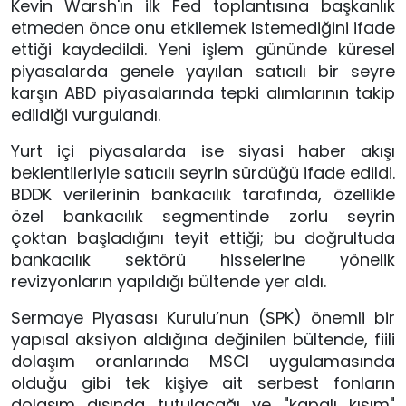
Kevin Warsh'ın ilk Fed toplantısına başkanlık
etmeden önce onu etkilemek istemediğini ifade
ettiği kaydedildi. Yeni işlem gününde küresel
piyasalarda genele yayılan satıcılı bir seyre
karşın ABD piyasalarında tepki alımlarının takip
edildiği vurgulandı.
Yurt içi piyasalarda ise siyasi haber akışı
beklentileriyle satıcılı seyrin sürdüğü ifade edildi.
BDDK verilerinin bankacılık tarafında, özellikle
özel bankacılık segmentinde zorlu seyrin
çoktan başladığını teyit ettiği; bu doğrultuda
bankacılık sektörü hisselerine yönelik
revizyonların yapıldığı bültende yer aldı.
Sermaye Piyasası Kurulu’nun (SPK) önemli bir
yapısal aksiyon aldığına değinilen bültende, fiili
dolaşım oranlarında MSCI uygulamasında
olduğu gibi tek kişiye ait serbest fonların
dolaşım dışında tutulacağı ve "kapalı kısım"