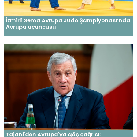
İzmirli Sema Avrupa Judo Şampiyonası’nda
Avrupa üçüncüsü
Tajani'den Avrupa'ya göç çağrısı: