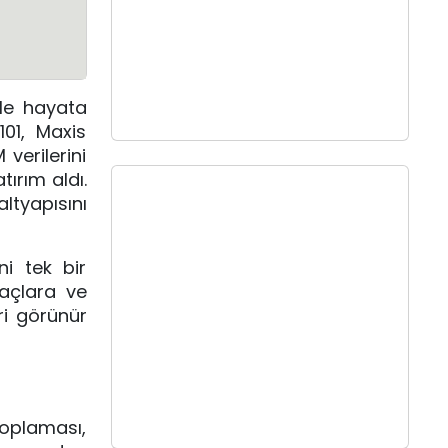
yle hayata
01, Maxis
verilerini
ırım aldı.
tyapısını
ni tek bir
raçlara ve
ri görünür
 toplaması,