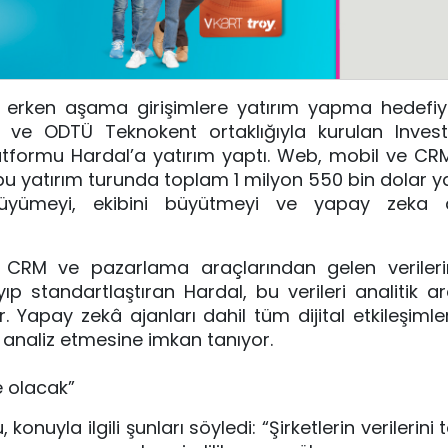
in, erken aşama girişimlere yatırım yapma hedefi
ve ODTÜ Teknokent ortaklığıyla kurulan Invest1
atformu Hardal’a yatırım yaptı. Web, mobil ve CRM 
u yatırım turunda toplam 1 milyon 550 bin dolar yat
büyümeyi, ekibini büyütmeyi ve yapay zeka al
ı, CRM ve pazarlama araçlarından gelen verileri
yıp standartlaştıran Hardal, bu verileri analitik a
. Yapay zekâ ajanları dahil tüm dijital etkileşimle
de analiz etmesine imkan tanıyor.
 olacak”
uyla ilgili şunları söyledi: “Şirketlerin verilerini