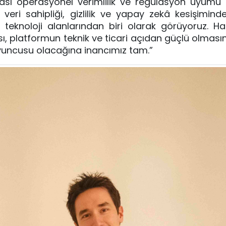
nması operasyonel verimlilik ve regülasyon uyumu
veri sahipliği, gizlilik ve yapay zekâ kesişiminde
teknoloji alanlarından biri olarak görüyoruz. Ha
, platformun teknik ve ticari açıdan güçlü olmasını
yuncusu olacağına inancımız tam.”