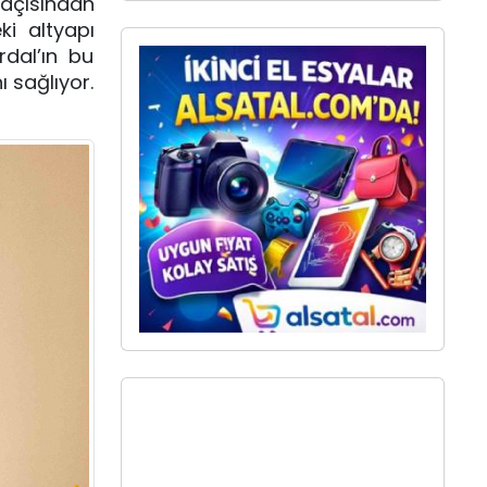
 açısından
ki altyapı
rdal’ın bu
 sağlıyor.