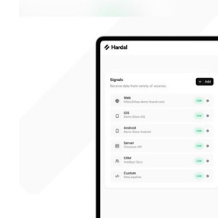
Teknoloji
Sektörel
Arşiv
Künye
Giriş
Yap