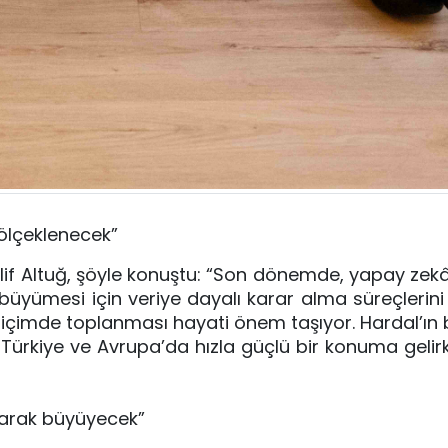
 ölçeklenecek”
Elif Altuğ, şöyle konuştu: “Son dönemde, yapay zek
li büyümesi için veriye dayalı karar alma süreçlerini 
u biçimde toplanması hayati önem taşıyor. Hardal’ın
ürkiye ve Avrupa’da hızla güçlü bir konuma gelir
larak büyüyecek”