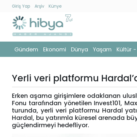
Giriş Yap
Arşiv
Künye
Ara
Gündem
Gündem
Ekonomi
Dünya
Yaşam
Kültür 
Ekonomi
Dünya
Yerli veri platformu Hardal’
Yaşam
Erken aşama girişimlere odaklanan ulusl
Kültür
Fonu tarafından yönetilen Invest101, Max
-
turunda, yerli veri platformu Hardal yat
Sanat
Hardal, bu yatırımla küresel arenada büy
güçlendirmeyi hedefliyor.
Spor