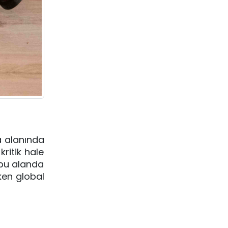
â alanında
kritik hale
 bu alanda
ken global