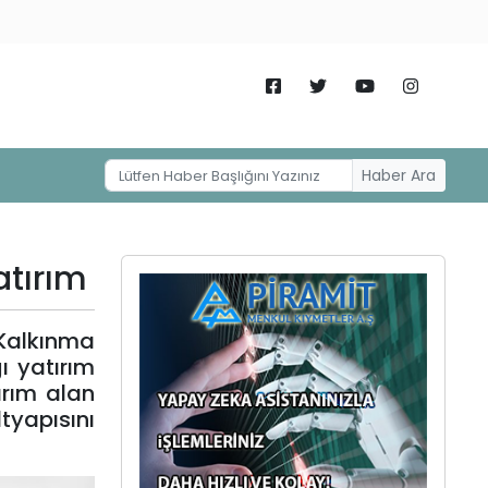
Haber Ara
atırım
 Kalkınma
ı yatırım
ırım alan
tyapısını