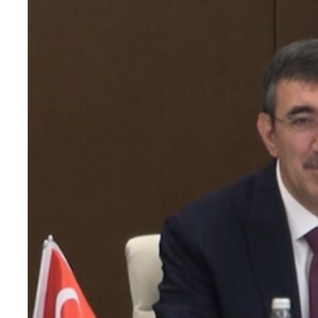
Teknoloji
Sektörel
Arşiv
Künye
Giriş
Yap