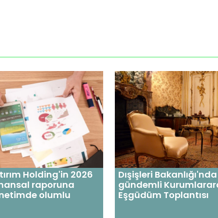
tırım Holding'in 2026
Dışişleri Bakanlığı'nda
 finansal raporuna
gündemli Kurumlarar
denetimde olumlu
Eşgüdüm Toplantısı