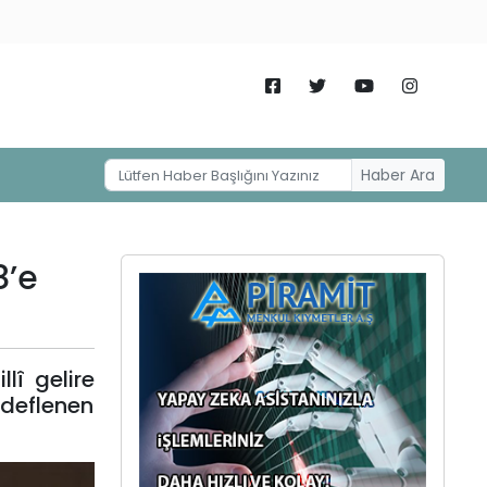
Haber Ara
8’e
lî gelire
edeflenen