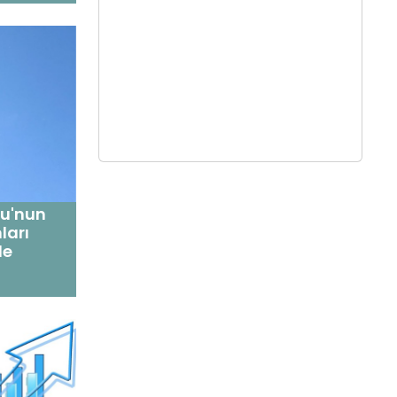
su'nun
ları
le