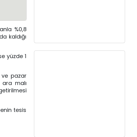
ranla %0,8
da kaldığı
ise yüzde 1
n ve pazar
e ara malı
etirilmesi
genin tesis