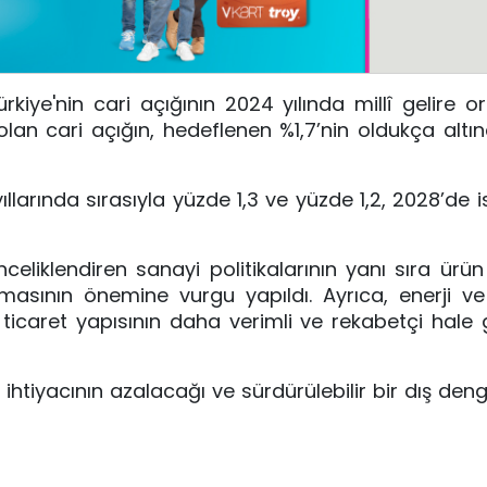
iye'nin cari açığının 2024 yılında millî gelire o
 olan cari açığın, hedeflenen %1,7’nin oldukça altın
ıllarında sırasıyla yüzde 1,3 ve yüzde 1,2, 2028’de 
eliklendiren sanayi politikalarının yanı sıra ürü
ırılmasının önemine vurgu yapıldı. Ayrıca, enerji v
ş ticaret yapısının daha verimli ve rekabetçi hale g
 ihtiyacının azalacağı ve sürdürülebilir bir dış den