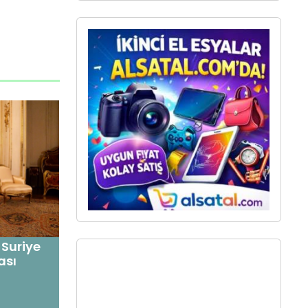
 Suriye
ası