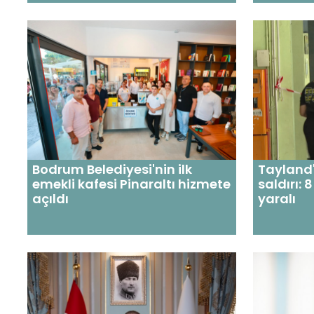
Bodrum Belediyesi'nin ilk
Tayland'
emekli kafesi Pinaraltı hizmete
saldırı: 
açıldı
yaralı