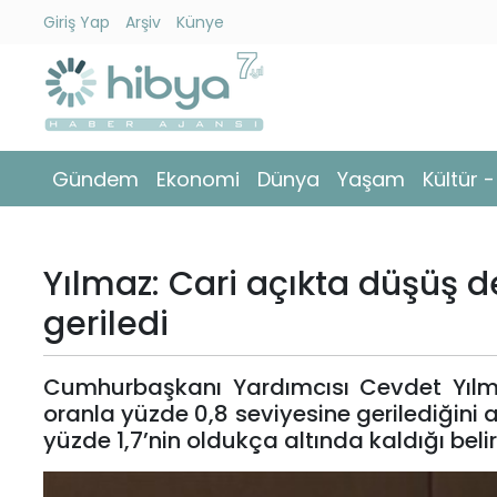
Giriş Yap
Arşiv
Künye
Ara
Gündem
Gündem
Ekonomi
Dünya
Yaşam
Kültür 
Ekonomi
Dünya
Yılmaz: Cari açıkta düşüş d
Yaşam
geriledi
Kültür
Cumhurbaşkanı Yardımcısı Cevdet Yılmaz,
-
oranla yüzde 0,8 seviyesine gerilediğini a
Sanat
yüzde 1,7’nin oldukça altında kaldığı belirt
Spor