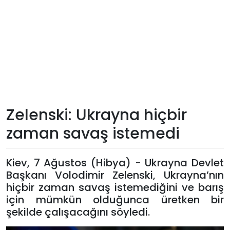
Teknoloji
Sektörel
Arşiv
Künye
Zelenski: Ukrayna hiçbir
Giriş
zaman savaş istemedi
Yap
Kiev, 7 Ağustos (Hibya) - Ukrayna Devlet
Başkanı Volodimir Zelenski, Ukrayna’nın
hiçbir zaman savaş istemediğini ve barış
için mümkün olduğunca üretken bir
şekilde çalışacağını söyledi.