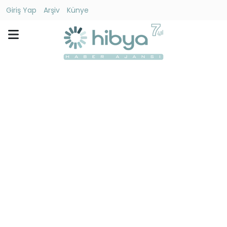
Giriş Yap
Arşiv
Künye
Ara
Gündem
Ekonomi
Dünya
Yaşam
Kültür
-
Sanat
Spor