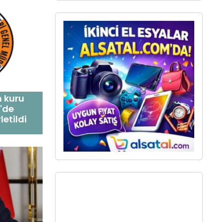
 kuru
'de
etildi