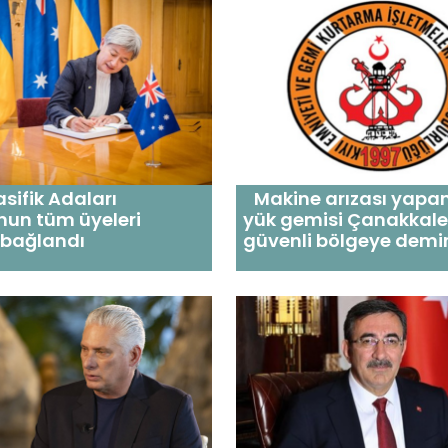
sifik Adaları
Makine arızası yapan
nun tüm üyeleri
yük gemisi Çanakkale
e bağlandı
güvenli bölgeye demirl