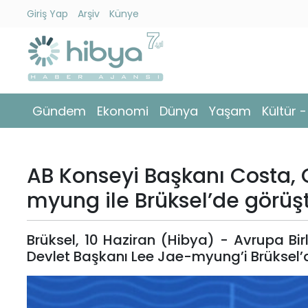
Giriş Yap
Arşiv
Künye
Ara
Gündem
Gündem
Ekonomi
Dünya
Yaşam
Kültür 
Ekonomi
Dünya
AB Konseyi Başkanı Costa,
Yaşam
myung ile Brüksel’de görüş
Kültür
Brüksel, 10 Haziran (Hibya) - Avrupa Bi
-
Devlet Başkanı Lee Jae-myung’i Brüksel’d
Sanat
Spor