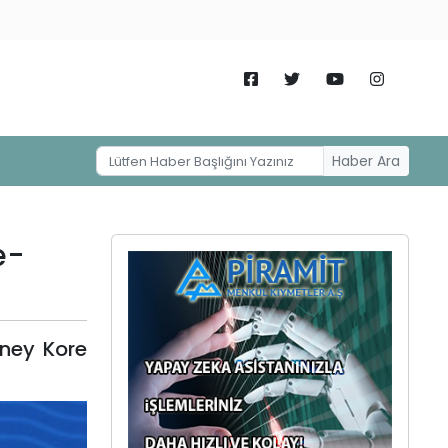
Haber Ara
e-
üney Kore