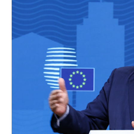
Teknoloji
Sektörel
Arşiv
Künye
Giriş
Yap