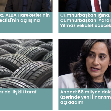
, ALBA Hareketlerinin
Cumhurbaşkanlığına,
eclisi'nin açılışına
Cumhurbaşkanı Yardı
Yılmaz vekalet edece
de ilişkili taraf
Anand: 68 milyon dola
üzerinde yeni finans
açıkladım