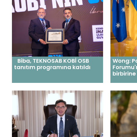
Biba, TEKNOSAB KOBİ OSB
Wong: Pa
tanıtım programına katıldı
Forumu'
birbirin