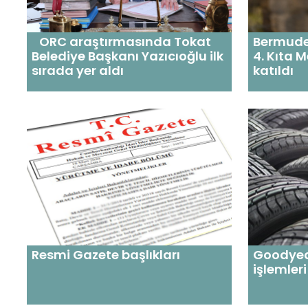
ORC araştırmasında Tokat
Bermudez
Belediye Başkanı Yazıcıoğlu ilk
4. Kıta M
sırada yer aldı
katıldı
Resmi Gazete başlıkları
Goodyear'
işlemleri