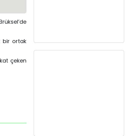
Brüksel’de
 bir ortak
kkat çeken