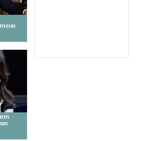
mcısı
k
rın
man